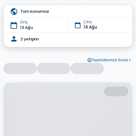
Tüm konumlar
Çıkış
Giriş
14 Ağu
13 Ağu
2 yetişkin
Taahhütlerimizi İncele