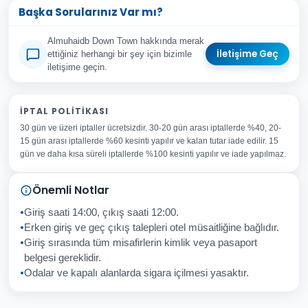
Başka Sorularınız Var mı?
Almuhaidb Down Town hakkında merak
İletişime Geç
ettiğiniz herhangi bir şey için bizimle
iletişime geçin.
Adınız Soyadınız
İPTAL POLITIKASI
30 gün ve üzeri iptaller ücretsizdir. 30-20 gün arası iptallerde %40, 20-
E-posta Adresiniz
15 gün arası iptallerde %60 kesinti yapılır ve kalan tutar iade edilir. 15
Konu
gün ve daha kısa süreli iptallerde %100 kesinti yapılır ve iade yapılmaz.
Sorunuz
Önemli Notlar
Giriş saati 14:00, çıkış saati 12:00.
Erken giriş ve geç çıkış talepleri otel müsaitliğine bağlıdır.
Giriş sırasında tüm misafirlerin kimlik veya pasaport
İptal
Gönder
belgesi gereklidir.
Odalar ve kapalı alanlarda sigara içilmesi yasaktır.