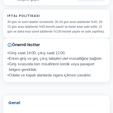
Adınız Soyadınız
İPTAL POLITIKASI
30 gün ve üzeri iptaller ücretsizdir. 30-20 gün arası iptallerde %40, 20-
E-posta Adresiniz
15 gün arası iptallerde %60 kesinti yapılır ve kalan tutar iade edilir. 15
Konu
gün ve daha kısa süreli iptallerde %100 kesinti yapılır ve iade yapılmaz.
Sorunuz
Önemli Notlar
Giriş saati 14:00, çıkış saati 12:00.
Erken giriş ve geç çıkış talepleri otel müsaitliğine bağlıdır.
Giriş sırasında tüm misafirlerin kimlik veya pasaport
İptal
Gönder
belgesi gereklidir.
Odalar ve kapalı alanlarda sigara içilmesi yasaktır.
Genel