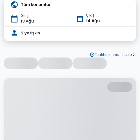
Tüm konumlar
Çıkış
Giriş
14 Ağu
13 Ağu
2 yetişkin
Taahhütlerimizi İncele