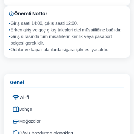
Sorunuz
Önemli Notlar
Giriş saati 14:00, çıkış saati 12:00.
Erken giriş ve geç çıkış talepleri otel müsaitliğine bağlıdır.
Giriş sırasında tüm misafirlerin kimlik veya pasaport
İptal
Gönder
belgesi gereklidir.
Odalar ve kapalı alanlarda sigara içilmesi yasaktır.
Genel
Wi-fi
Bahçe
Mağazalar
Döviz bozdurma olanakları