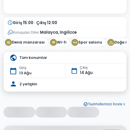
Giriş 15:00 · Çıkış 12:00
Malayca, İngilizce
Konuşulan Diller:
Deniz manzarası
Wi-fi
Spor salonu
Doğa m
Tüm konumlar
Çıkış
Giriş
14 Ağu
13 Ağu
2 yetişkin
Taahhütlerimizi İncele