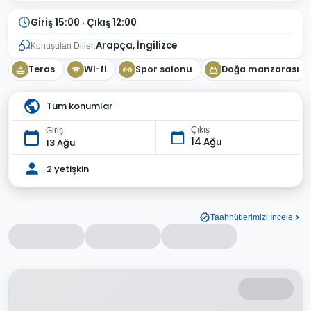
Giriş 15:00 · Çıkış 12:00
Arapça, İngilizce
Konuşulan Diller:
Teras
Wi-fi
Spor salonu
Doğa manzarası
Tüm konumlar
Çıkış
Giriş
14 Ağu
13 Ağu
2 yetişkin
Taahhütlerimizi İncele