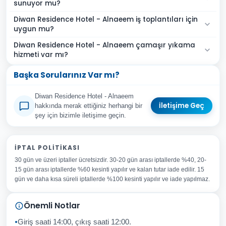
sunuyor mu?
Diwan Residence Hotel - Alnaeem iş toplantıları için
uygun mu?
Diwan Residence Hotel - Alnaeem çamaşır yıkama
hizmeti var mı?
Başka Sorularınız Var mı?
Diwan Residence Hotel - Alnaeem
İletişime Geç
hakkında merak ettiğiniz herhangi bir
şey için bizimle iletişime geçin.
Adınız Soyadınız
İPTAL POLITIKASI
30 gün ve üzeri iptaller ücretsizdir. 30-20 gün arası iptallerde %40, 20-
E-posta Adresiniz
15 gün arası iptallerde %60 kesinti yapılır ve kalan tutar iade edilir. 15
Konu
gün ve daha kısa süreli iptallerde %100 kesinti yapılır ve iade yapılmaz.
Sorunuz
Önemli Notlar
Giriş saati 14:00, çıkış saati 12:00.