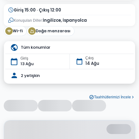
Giriş 15:00 · Çıkış 12:00
İngilizce, İspanyolca
Konuşulan Diller:
Wi-fi
Doğa manzarası
Tüm konumlar
Çıkış
Giriş
14 Ağu
13 Ağu
2 yetişkin
Taahhütlerimizi İncele