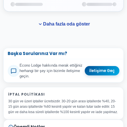
Daha fazla oda göster
Başka Sorularınız Var mı?
Econo Lodge hakkında merak ettiğiniz
İletişime Geç
herhangi bir şey için bizimle iletişime
geçin.
Adınız Soyadınız
İPTAL POLITIKASI
30 gün ve üzeri iptaller ücretsizdir. 30-20 gün arası iptallerde %40, 20-
E-posta Adresiniz
15 gün arası iptallerde %60 kesinti yapılır ve kalan tutar iade edilir. 15
Konu
gün ve daha kısa süreli iptallerde %100 kesinti yapılır ve iade yapılmaz.
Sorunuz
Önemli Notlar