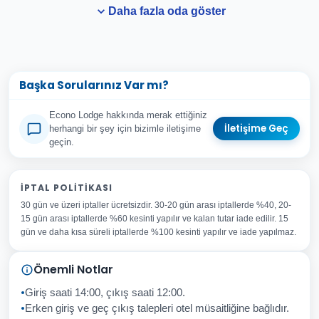
Daha fazla oda göster
Başka Sorularınız Var mı?
Econo Lodge hakkında merak ettiğiniz
İletişime Geç
herhangi bir şey için bizimle iletişime
geçin.
Adınız Soyadınız
İPTAL POLITIKASI
30 gün ve üzeri iptaller ücretsizdir. 30-20 gün arası iptallerde %40, 20-
E-posta Adresiniz
15 gün arası iptallerde %60 kesinti yapılır ve kalan tutar iade edilir. 15
Konu
gün ve daha kısa süreli iptallerde %100 kesinti yapılır ve iade yapılmaz.
Sorunuz
Önemli Notlar
Giriş saati 14:00, çıkış saati 12:00.
Erken giriş ve geç çıkış talepleri otel müsaitliğine bağlıdır.