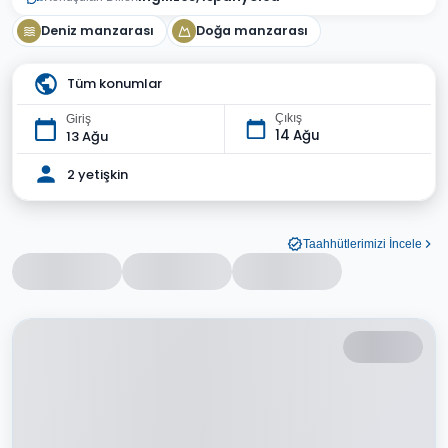
Deniz manzarası
Doğa manzarası
Tüm konumlar
Çıkış
Giriş
14 Ağu
13 Ağu
2 yetişkin
Taahhütlerimizi İncele