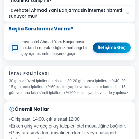
imkanına sahip mi?
Favehotel Ahmad Yani Banjarmasin internet hizmeti
sunuyor mu?
Başka Sorularınız Var mı?
Favehotel Ahmad Yani Banjarmasin
İletişime Geç
hakkında merak ettiğiniz herhangi bir
şey için bizimle iletişime geçin.
Adınız Soyadınız
İPTAL POLITIKASI
30 gün ve üzeri iptaller ücretsizdir. 30-20 gün arası iptallerde %40, 20-
E-posta Adresiniz
15 gün arası iptallerde %60 kesinti yapılır ve kalan tutar iade edilir. 15
Konu
gün ve daha kısa süreli iptallerde %100 kesinti yapılır ve iade yapılmaz.
Sorunuz
Önemli Notlar
Giriş saati 14:00, çıkış saati 12:00.
Erken giriş ve geç çıkış talepleri otel müsaitliğine bağlıdır.
Giriş sırasında tüm misafirlerin kimlik veya pasaport
İptal
Gönder