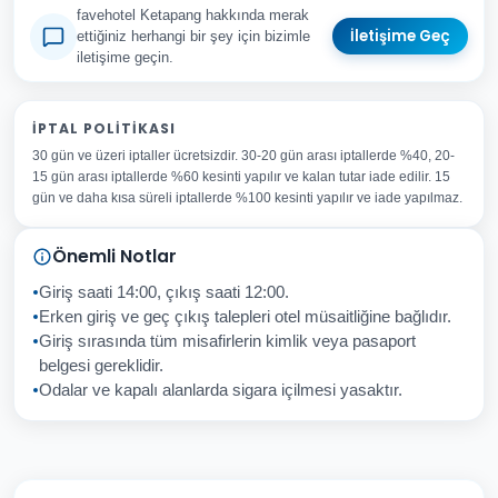
favehotel Ketapang hakkında merak
İletişime Geç
ettiğiniz herhangi bir şey için bizimle
iletişime geçin.
Adınız Soyadınız
İPTAL POLITIKASI
30 gün ve üzeri iptaller ücretsizdir. 30-20 gün arası iptallerde %40, 20-
E-posta Adresiniz
15 gün arası iptallerde %60 kesinti yapılır ve kalan tutar iade edilir. 15
Konu
gün ve daha kısa süreli iptallerde %100 kesinti yapılır ve iade yapılmaz.
Sorunuz
Önemli Notlar
Giriş saati 14:00, çıkış saati 12:00.
Erken giriş ve geç çıkış talepleri otel müsaitliğine bağlıdır.
Giriş sırasında tüm misafirlerin kimlik veya pasaport
İptal
Gönder
belgesi gereklidir.
Odalar ve kapalı alanlarda sigara içilmesi yasaktır.