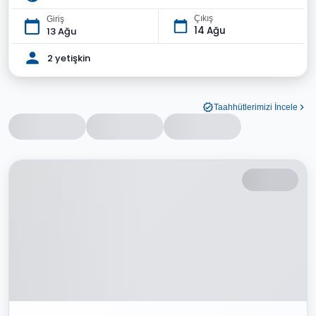
Çıkış
Giriş
14 Ağu
13 Ağu
2 yetişkin
Taahhütlerimizi İncele