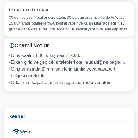
Adınız Soyadınız
İPTAL POLITIKASI
30 gün ve üzeri iptaller ücretsizdir. 30-20 gün arası iptallerde %40, 20-
E-posta Adresiniz
15 gün arası iptallerde %60 kesinti yapılır ve kalan tutar iade edilir. 15
Konu
gün ve daha kısa süreli iptallerde %100 kesinti yapılır ve iade yapılmaz.
Sorunuz
Önemli Notlar
Giriş saati 14:00, çıkış saati 12:00.
Erken giriş ve geç çıkış talepleri otel müsaitliğine bağlıdır.
Giriş sırasında tüm misafirlerin kimlik veya pasaport
İptal
Gönder
belgesi gereklidir.
Odalar ve kapalı alanlarda sigara içilmesi yasaktır.
Genel
Wi-fi