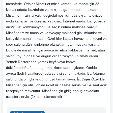
mesafede. Odalar Misafirlerimizin konforu ve rahatı için 221
klimalı odada buzdolabı ve mikrodalga fırın bulunmaktadır.
Misafirlerimizin iyi vakit geçirebilmesi için düz ekran televizyon,
uydu kanalları ve ücretsiz kablosuz İnternet vardır. Banyolarda
duş/küvet kombinasyonu ve saç kurutma makinesi vardır.
Misafirlerimize masa ve kahve/çay makinesi gibi imkânlar ve
kolaylıklar sunulmaktadır. Özellikler Kapalı havuz, spa küveti ve
spor salonu dâhil dinlenme olanaklarından mutlaka yararlanın.
Bu otelde misafirler için ayrıca ücretsiz kablosuz İnternet, atari
salonu/oyun odası ve düğün organizasyonu hizmeti vardır.
Yemek Restoranda yemek keyfi veya kahve
dükkânında/kafede atıştırmalıkların tadını çıkarın. Otelde
ayrıca (belirli saatlerde) oda servisi sunulmaktadır. Bar/oturma
salonunda bir içki ile gününüzü tamamlayın. İş, Diğer Özellikler
Misafirler için ofis, lobide ücretsiz gazete servisi ve 24 saat açık
resepsiyon mevcuttur. Misafirler için gidiş-dönüş havaalanı
transfer servisi (24 saat) ücretsizdir.