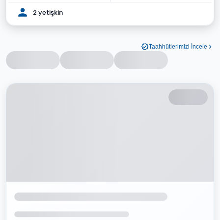
2 yetişkin
Taahhütlerimizi İncele