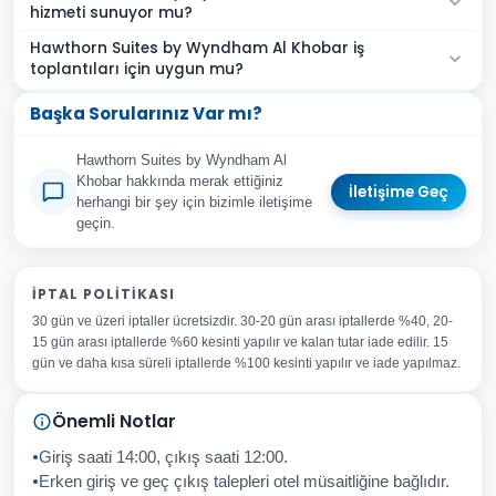
hizmeti sunuyor mu?
Hawthorn Suites by Wyndham Al Khobar iş
toplantıları için uygun mu?
Başka Sorularınız Var mı?
Hawthorn Suites by Wyndham Al
Khobar hakkında merak ettiğiniz
İletişime Geç
herhangi bir şey için bizimle iletişime
geçin.
Adınız Soyadınız
İPTAL POLITIKASI
30 gün ve üzeri iptaller ücretsizdir. 30-20 gün arası iptallerde %40, 20-
E-posta Adresiniz
15 gün arası iptallerde %60 kesinti yapılır ve kalan tutar iade edilir. 15
Konu
gün ve daha kısa süreli iptallerde %100 kesinti yapılır ve iade yapılmaz.
Sorunuz
Önemli Notlar
Giriş saati 14:00, çıkış saati 12:00.
Erken giriş ve geç çıkış talepleri otel müsaitliğine bağlıdır.