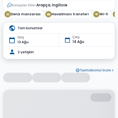
Arapça, İngilizce
Konuşulan Diller:
Deniz manzarası
Havalimanı transferi
Wi-fi
Tüm konumlar
Çıkış
Giriş
14 Ağu
13 Ağu
2 yetişkin
Taahhütlerimizi İncele