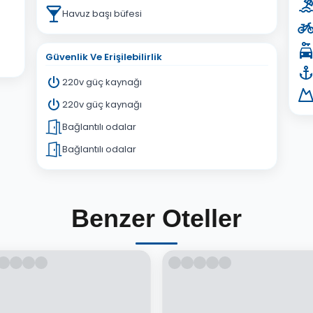
Havuz başı büfesi
Güvenlik Ve Erişilebilirlik
220v güç kaynağı
220v güç kaynağı
Bağlantılı odalar
Bağlantılı odalar
Benzer Oteller