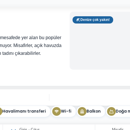
Denize çok yakın!
m mesafede yer alan bu popüler
unuyor. Misafirler, açık havuzda
tadını çıkarabilirler.
Havalimanı transferi
Wi-fi
Balkon
Doğa 
Giriş - Çıkış
Misafir