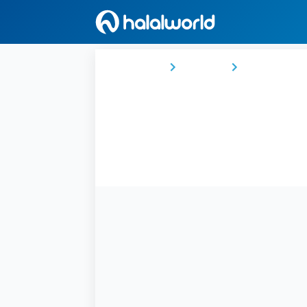
Ana Sayfa
İspanya
Illes Balears