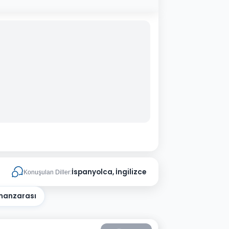
İspanyolca, İngilizce
Konuşulan Diller:
manzarası