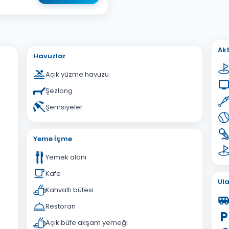
sta Adresiniz
Akt
Havuzlar
Açık yüzme havuzu
Şezlong
Şemsiyeler
İptal
Gönder
Yeme İçme
Yemek alanı
Kafe
Ul
Kahvaltı büfesi
Restoran
Açık büfe akşam yemeği