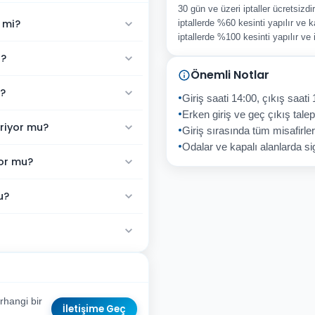
30 gün ve üzeri iptaller ücretsizd
 mi?
iptallerde %60 kesinti yapılır ve k
iptallerde %100 kesinti yapılır ve
ı?
Önemli Notlar
ı?
Giriş saati 14:00, çıkış saati 
Erken giriş ve geç çıkış talepl
eriyor mu?
Giriş sırasında tüm misafirler
Odalar ve kapalı alanlarda sig
yor mu?
u?
rhangi bir
İletişime Geç