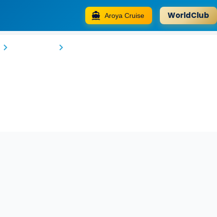
WorldClub
Aroya Cruise
Hotel Linda
Can Pastilla