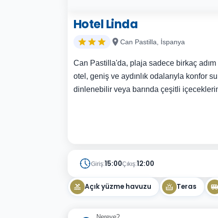
Hotel Linda
Can Pastilla, İspanya
Can Pastilla'da, plaja sadece birkaç adı
otel, geniş ve aydınlık odalarıyla konfor s
dinlenebilir veya barında çeşitli içeceklerin 
15:00
12:00
Giriş:
Çıkış:
Açık yüzme havuzu
Teras
Nereye?