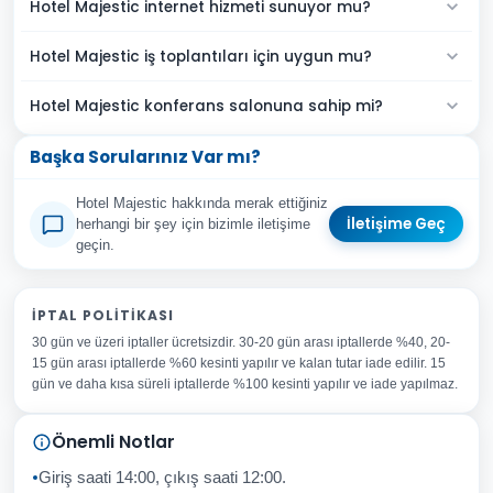
Hotel Majestic internet hizmeti sunuyor mu?
Hotel Majestic iş toplantıları için uygun mu?
Hotel Majestic konferans salonuna sahip mi?
Başka Sorularınız Var mı?
Hotel Majestic hakkında merak ettiğiniz
İletişime Geç
herhangi bir şey için bizimle iletişime
geçin.
Adınız Soyadınız
İPTAL POLITIKASI
30 gün ve üzeri iptaller ücretsizdir. 30-20 gün arası iptallerde %40, 20-
E-posta Adresiniz
15 gün arası iptallerde %60 kesinti yapılır ve kalan tutar iade edilir. 15
Konu
gün ve daha kısa süreli iptallerde %100 kesinti yapılır ve iade yapılmaz.
Sorunuz
Önemli Notlar
Giriş saati 14:00, çıkış saati 12:00.