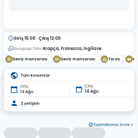
Giriş 15:00 · Çıkış 12:00
Arapça, Fransızca, İngilizce
Konuşulan Diller:
Deniz manzarası
Deniz manzarası
Teras
Ha
Tüm konumlar
Çıkış
Giriş
14 Ağu
13 Ağu
2 yetişkin
Taahhütlerimizi İncele