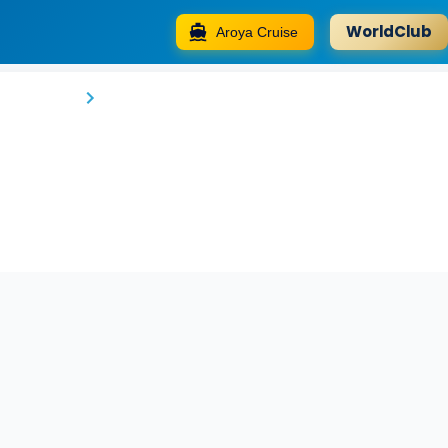
WorldClub
Aroya Cruise
Hotel Miramar
Pontevedra