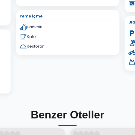
Yeme İçme
Ul
Kahvaltı
Kafe
Restoran
Benzer Oteller