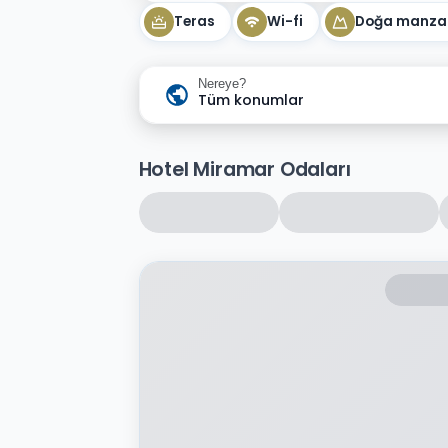
Teras
Wi-fi
Doğa manza
Nereye?
Tüm konumlar
Hotel Miramar Odaları