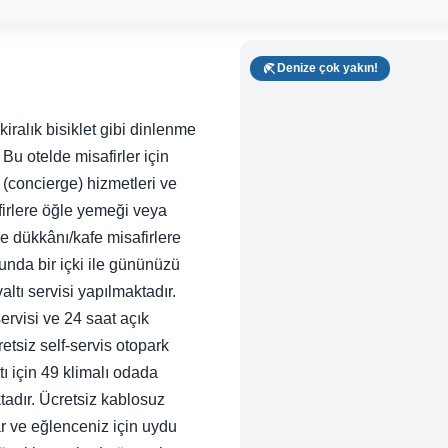
Denize çok yakın!
iralık bisiklet gibi dinlenme
Bu otelde misafirler için
 (concierge) hizmetleri ve
afirlere öğle yemeği veya
e dükkânı/kafe misafirlere
unda bir içki ile gününüzü
ltı servisi yapılmaktadır.
servisi ve 24 saat açık
tsiz self-servis otopark
tı için 49 klimalı odada
adır. Ücretsiz kablosuz
ar ve eğlenceniz için uydu