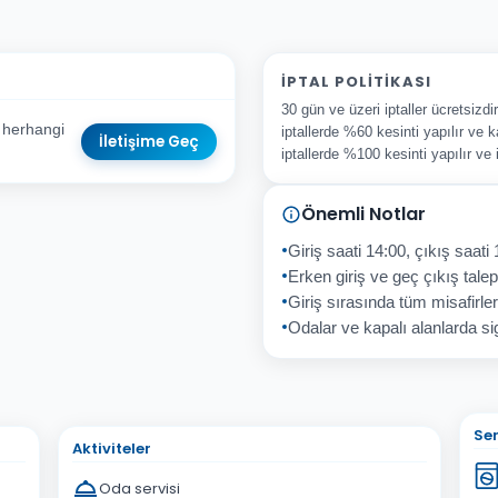
İPTAL POLITIKASI
30 gün ve üzeri iptaller ücretsizd
 herhangi
iptallerde %60 kesinti yapılır ve k
İletişime Geç
iptallerde %100 kesinti yapılır ve
Önemli Notlar
sta Adresiniz
Giriş saati 14:00, çıkış saati 
Erken giriş ve geç çıkış talepl
Giriş sırasında tüm misafirler
Odalar ve kapalı alanlarda sig
İptal
Gönder
Ser
Aktiviteler
Oda servisi