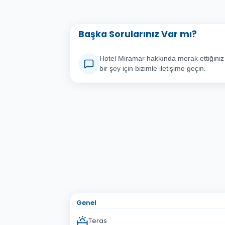
Başka Sorularınız Var mı?
Hotel Miramar hakkında merak ettiğiniz
bir şey için bizimle iletişime geçin.
Adınız Soyadınız
E-po
Konu
Sorunuz
Genel
Teras