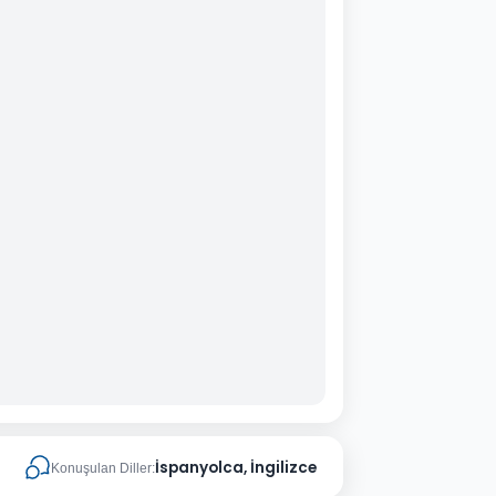
İspanyolca, İngilizce
Konuşulan Diller: