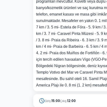
programları mevcuttur. Küvetli veya duşlu
banyo/kozmetik ürünleri ve saç kurutma mak
telefon, emanet kasası ve masa gibi imkânl
sunulmaktadır. Mesafeler en yakın 0. 1 mil 
7 km / 3. 5 mi- Estela de Fóra - 5. 9 km / 3
km / 3. 7 mi- Caravel Pinta Müzesi - 5. 9 km
/ 3. 8 mi- Praia da Ribeira - 6. 3 km / 3. 9 
km / 4 mi- Praia de Barbeira - 6. 5 km / 4 m
4. 2 mi- Praia dos Muiños de Fortiñón - 6. 
için tercih edilen havaalanı Vigo (VGO-Pei
Bölgedeki Nigran bölgesinde, deniz kıyısı
Templo Votivo del Mar ve Caravel Pinta Mü
mesafesinde. Bu sahil oteli 16. Samil Plajı
America Plajı ile 0. 8 mi (1. 2 km) mesafed
15:00
12:00
Giriş:
Çıkış: