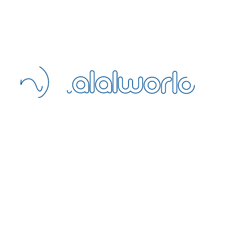
Blog
SSS
İletişim
İptal Politikası
Mesafeli Satış
Gizlilik Politikası
Şartlar ve Koşullar
Tesisinizi Ekleyin
Acentemiz Olun
Extranet
BÜLTEN
Helal dostu seyahat güncellemeleri için bültene katılın
HalalWorld’ün avantajlı üye dünyasına katılın: helal dostu otellerde özel
indirimler, erken rezervasyon fırsatları ve yalnızca bültene özel
kampanyalardan ilk siz haberdar olun.
+90 216 328 5693
operation@halalworld.com