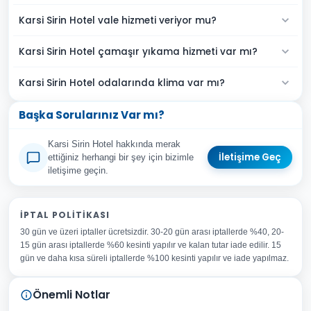
Karsi Sirin Hotel vale hizmeti veriyor mu?
Karsi Sirin Hotel çamaşır yıkama hizmeti var mı?
Karsi Sirin Hotel odalarında klima var mı?
Başka Sorularınız Var mı?
Karsi Sirin Hotel hakkında merak
İletişime Geç
ettiğiniz herhangi bir şey için bizimle
iletişime geçin.
Adınız Soyadınız
İPTAL POLITIKASI
30 gün ve üzeri iptaller ücretsizdir. 30-20 gün arası iptallerde %40, 20-
E-posta Adresiniz
15 gün arası iptallerde %60 kesinti yapılır ve kalan tutar iade edilir. 15
Konu
gün ve daha kısa süreli iptallerde %100 kesinti yapılır ve iade yapılmaz.
Sorunuz
Önemli Notlar