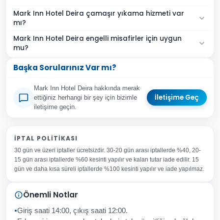
Mark Inn Hotel Deira çamaşır yıkama hizmeti var
mı?
Mark Inn Hotel Deira engelli misafirler için uygun
mu?
Başka Sorularınız Var mı?
Mark Inn Hotel Deira hakkında merak
İletişime Geç
ettiğiniz herhangi bir şey için bizimle
iletişime geçin.
Adınız Soyadınız
İPTAL POLITIKASI
30 gün ve üzeri iptaller ücretsizdir. 30-20 gün arası iptallerde %40, 20-
E-posta Adresiniz
15 gün arası iptallerde %60 kesinti yapılır ve kalan tutar iade edilir. 15
Konu
gün ve daha kısa süreli iptallerde %100 kesinti yapılır ve iade yapılmaz.
Sorunuz
Önemli Notlar
Giriş saati 14:00, çıkış saati 12:00.