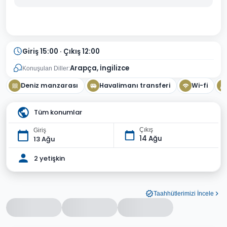
Giriş 15:00 · Çıkış 12:00
Arapça, İngilizce
Konuşulan Diller:
Deniz manzarası
Havalimanı transferi
Wi-fi
Tüm konumlar
Çıkış
Giriş
14 Ağu
13 Ağu
2 yetişkin
Taahhütlerimizi İncele