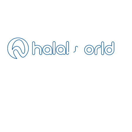
Blog
SSS
İletişim
İptal Politikası
Mesafeli Satış
Gizlilik Politikası
Şartlar ve Koşullar
Tesisinizi Ekleyin
Acentemiz Olun
Extranet
BÜLTEN
Helal dostu seyahat güncellemeleri için bültene katılın
HalalWorld’ün avantajlı üye dünyasına katılın: helal dostu otellerde özel
indirimler, erken rezervasyon fırsatları ve yalnızca bültene özel
kampanyalardan ilk siz haberdar olun.
+90 216 328 5693
operation@halalworld.com