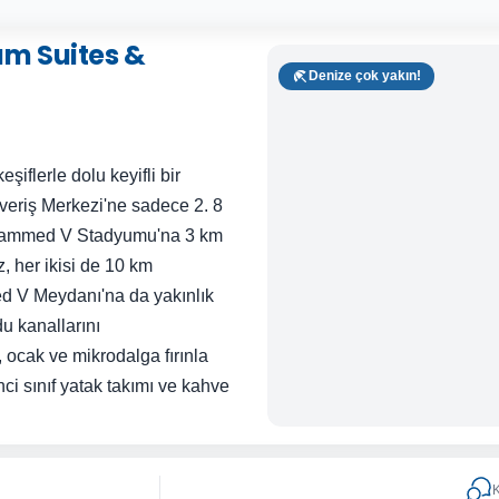
um Suites &
Denize çok yakın!
iflerle dolu keyifli bir
şveriş Merkezi'ne sadece 2. 8
ammed V Stadyumu'na 3 km
, her ikisi de 10 km
 V Meydanı'na da yakınlık
u kanallarını
 ocak ve mikrodalga fırınla
nci sınıf yatak takımı ve kahve
K