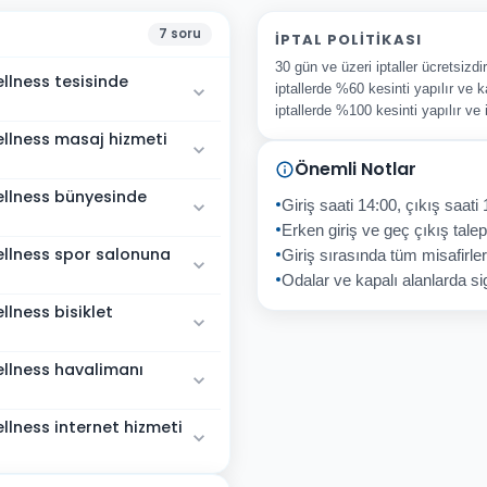
7
soru
İPTAL POLITIKASI
30 gün ve üzeri iptaller ücretsizd
llness tesisinde
iptallerde %60 kesinti yapılır ve k
iptallerde %100 kesinti yapılır ve
llness masaj hizmeti
Önemli Notlar
ellness bünyesinde
Giriş saati 14:00, çıkış saati 
Erken giriş ve geç çıkış talepl
llness spor salonuna
Giriş sırasında tüm misafirler
Odalar ve kapalı alanlarda sig
lness bisiklet
llness havalimanı
lness internet hizmeti