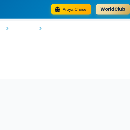
WorldClub
Aroya Cruise
Ocean Park Hotel, Premium Suites & Wel
t
Kazablanka