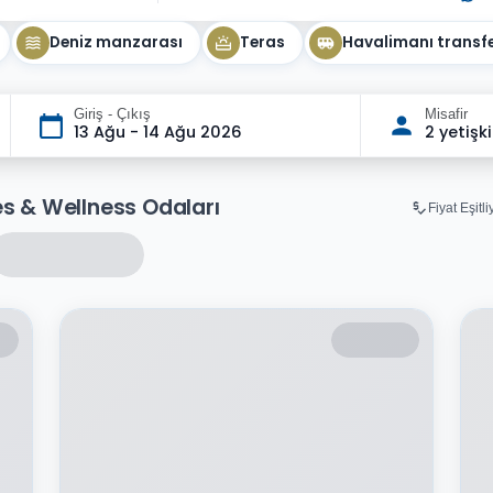
Deniz manzarası
Teras
Havalimanı transfe
Giriş - Çıkış
Misafir
13 Ağu - 14 Ağu 2026
2 yetişk
es & Wellness Odaları
Fiyat Eşitl