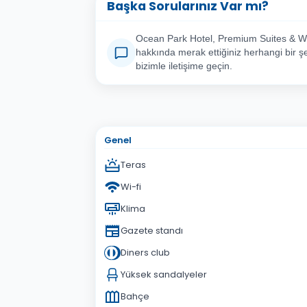
Başka Sorularınız Var mı?
Ocean Park Hotel, Premium Suites & W
hakkında merak ettiğiniz herhangi bir şe
bizimle iletişime geçin.
Adınız Soyadınız
E-po
Konu
Genel
Sorunuz
Teras
Wi-fi
Klima
Gazete standı
Diners club
Yüksek sandalyeler
Bahçe