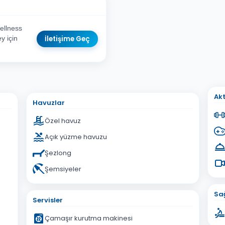
ellness
İletişime Geç
y için
sta Adresiniz
Akt
Havuzlar
Özel havuz
Açık yüzme havuzu
Şezlong
İptal
Gönder
Şemsiyeler
Sağ
Servisler
Çamaşır kurutma makinesi