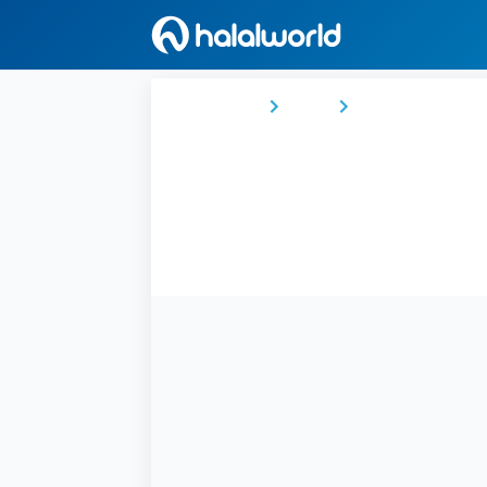
Ana Sayfa
Fas
Casablanca-Setta