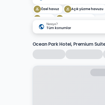
Özel havuz
Açık yüzme havuzu
Masaj
Doğa manzarası
Nereye?
Tüm konumlar
Ocean Park Hotel, Premium Suit