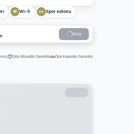
ri
Wi-fi
Spor salonu
Ara
in
iyoruz
Oda Müsaitlik Garantisi
Oda Kapasite Garantisi