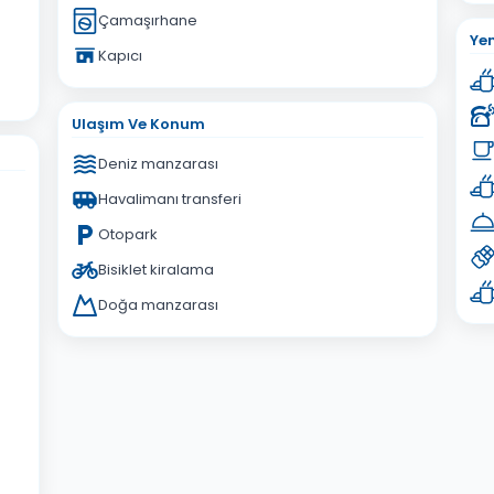
Çamaşırhane
Ye
Kapıcı
Ulaşım Ve Konum
Deniz manzarası
Havalimanı transferi
Otopark
Bisiklet kiralama
Doğa manzarası