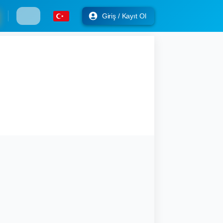
Giriş / Kayıt Ol
lness