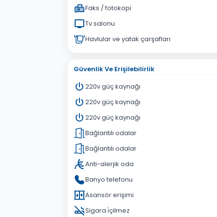
Faks / fotokopi
Tv salonu
Havlular ve yatak çarşafları
Güvenlik Ve Erişilebilirlik
220v güç kaynağı
220v güç kaynağı
220v güç kaynağı
Bağlantılı odalar
Bağlantılı odalar
Anti-alerjik oda
Banyo telefonu
Asansör erişimi
Sigara i̇çilmez