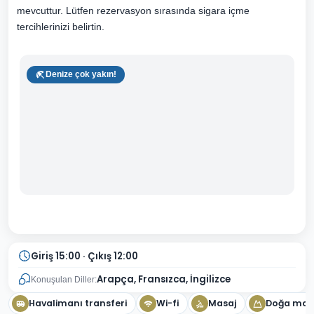
mevcuttur. Lütfen rezervasyon sırasında sigara içme
tercihlerinizi belirtin.
Denize çok yakın!
Giriş 15:00 · Çıkış 12:00
Arapça, Fransızca, İngilizce
Konuşulan Diller:
Havalimanı transferi
Wi-fi
Masaj
Doğa man