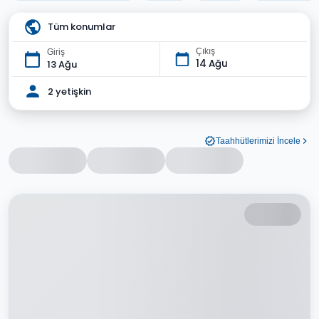
Tüm konumlar
Çıkış
Giriş
14 Ağu
13 Ağu
2 yetişkin
Taahhütlerimizi İncele