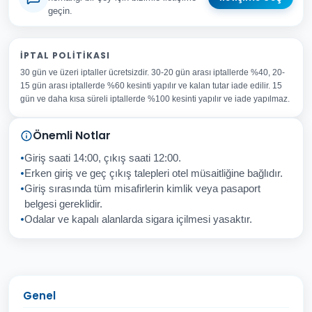
geçin.
Adınız Soyadınız
İPTAL POLITIKASI
30 gün ve üzeri iptaller ücretsizdir. 30-20 gün arası iptallerde %40, 20-
E-posta Adresiniz
15 gün arası iptallerde %60 kesinti yapılır ve kalan tutar iade edilir. 15
Konu
gün ve daha kısa süreli iptallerde %100 kesinti yapılır ve iade yapılmaz.
Sorunuz
Önemli Notlar
Giriş saati 14:00, çıkış saati 12:00.
Erken giriş ve geç çıkış talepleri otel müsaitliğine bağlıdır.
Giriş sırasında tüm misafirlerin kimlik veya pasaport
İptal
Gönder
belgesi gereklidir.
Odalar ve kapalı alanlarda sigara içilmesi yasaktır.
Genel