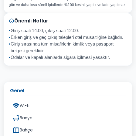
Konu
gün ve daha kısa süreli iptallerde %100 kesinti yapılır ve iade yapılmaz.
Sorunuz
Önemli Notlar
Giriş saati 14:00, çıkış saati 12:00.
Erken giriş ve geç çıkış talepleri otel müsaitliğine bağlıdır.
Giriş sırasında tüm misafirlerin kimlik veya pasaport
İptal
Gönder
belgesi gereklidir.
Odalar ve kapalı alanlarda sigara içilmesi yasaktır.
Genel
Wi-fi
Banyo
Bahçe