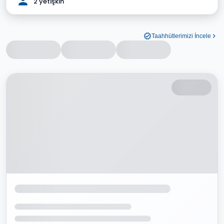
2 yetişkin
Taahhütlerimizi İncele