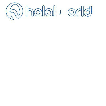
etişim
tal Politikası
safeli Satış
zlilik Politikası
rtlar ve Koşullar