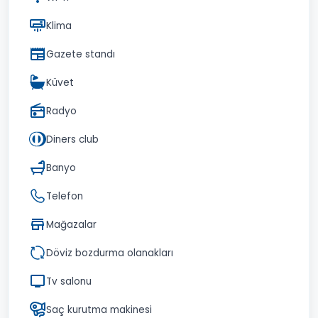
Klima
Gazete standı
Küvet
Radyo
Diners club
Banyo
Telefon
Mağazalar
Döviz bozdurma olanakları
Tv salonu
Saç kurutma makinesi