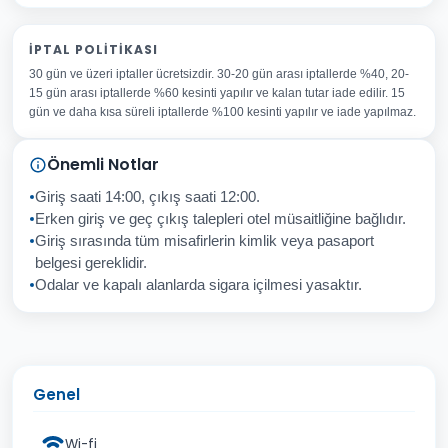
Adınız Soyadınız
İPTAL POLITIKASI
30 gün ve üzeri iptaller ücretsizdir. 30-20 gün arası iptallerde %40, 20-
E-posta Adresiniz
15 gün arası iptallerde %60 kesinti yapılır ve kalan tutar iade edilir. 15
Konu
gün ve daha kısa süreli iptallerde %100 kesinti yapılır ve iade yapılmaz.
Sorunuz
Önemli Notlar
Giriş saati 14:00, çıkış saati 12:00.
Erken giriş ve geç çıkış talepleri otel müsaitliğine bağlıdır.
Giriş sırasında tüm misafirlerin kimlik veya pasaport
İptal
Gönder
belgesi gereklidir.
Odalar ve kapalı alanlarda sigara içilmesi yasaktır.
Genel
Wi-fi