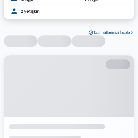
2 yetişkin
Taahhütlerimizi İncele