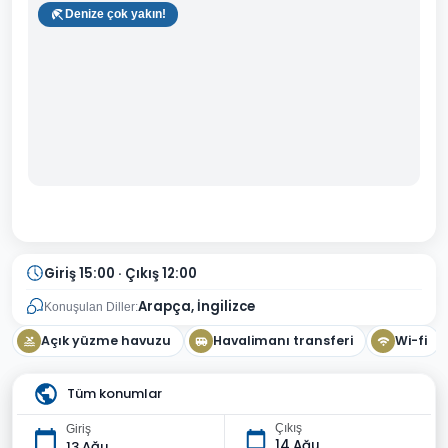
Denize çok yakın!
Giriş 15:00 · Çıkış 12:00
Arapça, İngilizce
Konuşulan Diller:
Açık yüzme havuzu
Havalimanı transferi
Wi-fi
Tüm konumlar
Çıkış
Giriş
14 Ağu
13 Ağu