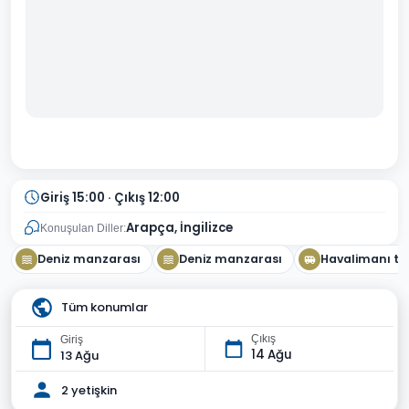
Giriş 15:00 · Çıkış 12:00
Arapça, İngilizce
Konuşulan Diller:
Deniz manzarası
Deniz manzarası
Havalimanı tr
Tüm konumlar
Çıkış
Giriş
14 Ağu
13 Ağu
2 yetişkin