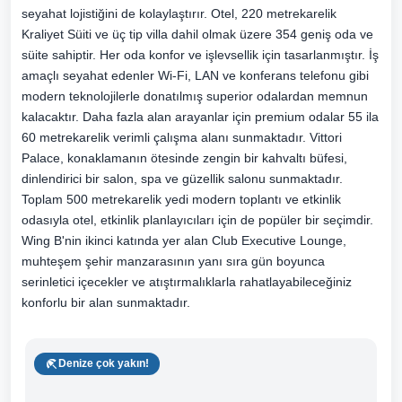
seyahat lojistiğini de kolaylaştırır. Otel, 220 metrekarelik
Kraliyet Süiti ve üç tip villa dahil olmak üzere 354 geniş oda ve
süite sahiptir. Her oda konfor ve işlevsellik için tasarlanmıştır. İş
amaçlı seyahat edenler Wi-Fi, LAN ve konferans telefonu gibi
modern teknolojilerle donatılmış superior odalardan memnun
kalacaktır. Daha fazla alan arayanlar için premium odalar 55 ila
60 metrekarelik verimli çalışma alanı sunmaktadır. Vittori
Palace, konaklamanın ötesinde zengin bir kahvaltı büfesi,
dinlendirici bir salon, spa ve güzellik salonu sunmaktadır.
Toplam 500 metrekarelik yedi modern toplantı ve etkinlik
odasıyla otel, etkinlik planlayıcıları için de popüler bir seçimdir.
Wing B'nin ikinci katında yer alan Club Executive Lounge,
muhteşem şehir manzarasının yanı sıra gün boyunca
serinletici içecekler ve atıştırmalıklarla rahatlayabileceğiniz
konforlu bir alan sunmaktadır.
Denize çok yakın!