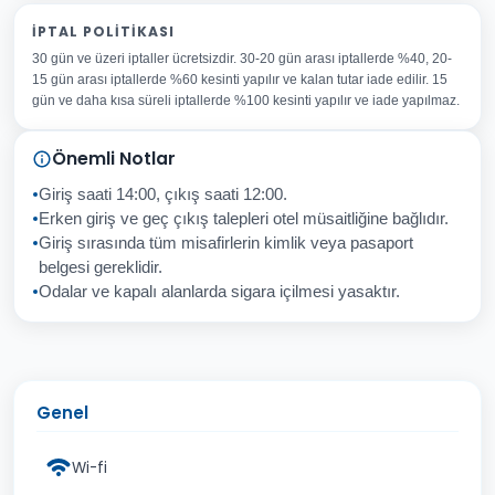
Adınız Soyadınız
İPTAL POLITIKASI
30 gün ve üzeri iptaller ücretsizdir. 30-20 gün arası iptallerde %40, 20-
E-posta Adresiniz
15 gün arası iptallerde %60 kesinti yapılır ve kalan tutar iade edilir. 15
Konu
gün ve daha kısa süreli iptallerde %100 kesinti yapılır ve iade yapılmaz.
Sorunuz
Önemli Notlar
Giriş saati 14:00, çıkış saati 12:00.
Erken giriş ve geç çıkış talepleri otel müsaitliğine bağlıdır.
Giriş sırasında tüm misafirlerin kimlik veya pasaport
İptal
Gönder
belgesi gereklidir.
Odalar ve kapalı alanlarda sigara içilmesi yasaktır.
Genel
Wi-fi