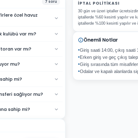
7
soru
İPTAL POLITIKASI
30 gün ve üzeri iptaller ücretsizd
irlere özel havuz
iptallerde %60 kesinti yapılır ve k
iptallerde %100 kesinti yapılır ve
k kulübü var mı?
Önemli Notlar
storan var mı?
Giriş saati 14:00, çıkış saati 
Erken giriş ve geç çıkış talepl
nuyor mu?
Giriş sırasında tüm misafirler
Odalar ve kapalı alanlarda sig
 sahip mi?
nsferi sağlıyor mu?
ına sahip mi?