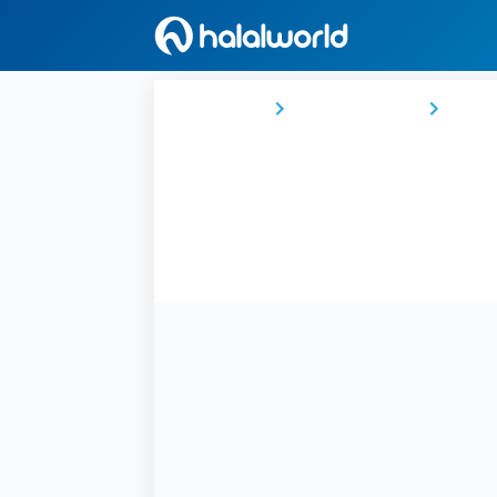
Ana Sayfa
Suudi Arabistan
Easte