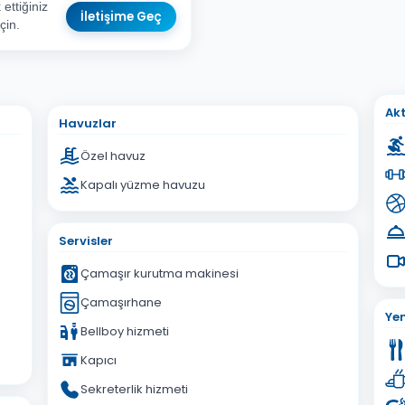
ettiğiniz
İletişime Geç
çin.
sta Adresiniz
Akt
Havuzlar
Özel havuz
Kapalı yüzme havuzu
İptal
Gönder
Servisler
Çamaşır kurutma makinesi
Çamaşırhane
Ye
Bellboy hizmeti
Kapıcı
Sekreterlik hizmeti