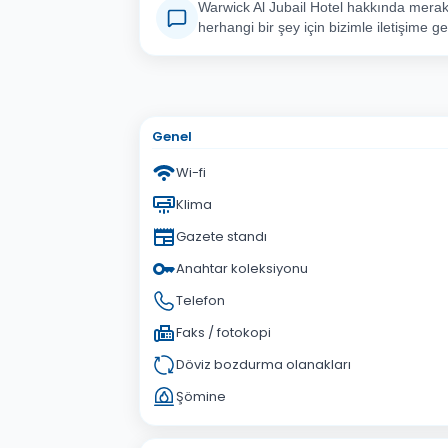
Warwick Al Jubail Hotel hakkında merak 
herhangi bir şey için bizimle iletişime ge
Adınız Soyadınız
E-po
Konu
Genel
Sorunuz
Wi-fi
Klima
Gazete standı
Anahtar koleksiyonu
Telefon
Faks / fotokopi
Döviz bozdurma olanakları
Şömine