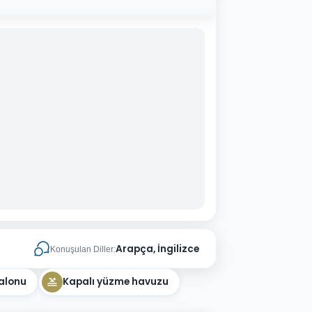
Arapça, İngilizce
Konuşulan Diller:
alonu
Kapalı yüzme havuzu