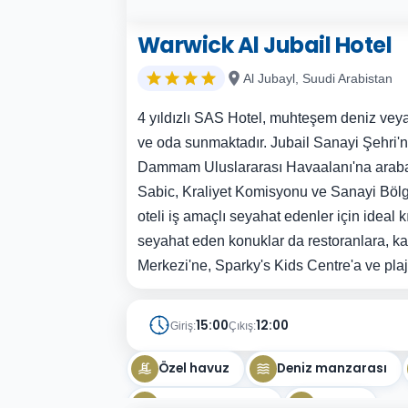
Warwick Al Jubail Hotel
Al Jubayl, Suudi Arabistan
4 yıldızlı SAS Hotel, muhteşem deniz veya
ve oda sunmaktadır. Jubail Sanayi Şehri'nd
Dammam Uluslararası Havaalanı'na arabay
Sabic, Kraliyet Komisyonu ve Sanayi Bölge
oteli iş amaçlı seyahat edenler için ideal 
seyahat eden konuklar da restoranlara, kaf
Merkezi'ne, Sparky's Kids Centre'a ve plaja
15:00
12:00
Giriş:
Çıkış:
Özel havuz
Deniz manzarası
Doğa manzarası
Şömine