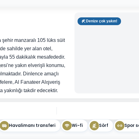
Denize çok yakın!
 şehir manzaralı 105 lüks süit
e sahilde yer alan otel,
la 55 dakikalık mesafededir.
si'ne yakın elverişli konumu,
kılmaktadır. Dinlence amaçlı
elere, Al Fanateer Alışveriş
 yakınlığı takdir edecektir.
Havalimanı transferi
Wi-fi
Sörf
Spor s