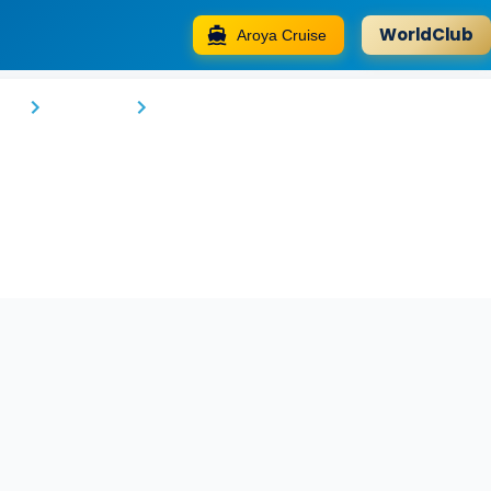
WorldClub
Aroya Cruise
Warwick Al Jubail Hotel
rn
Al Jubayl