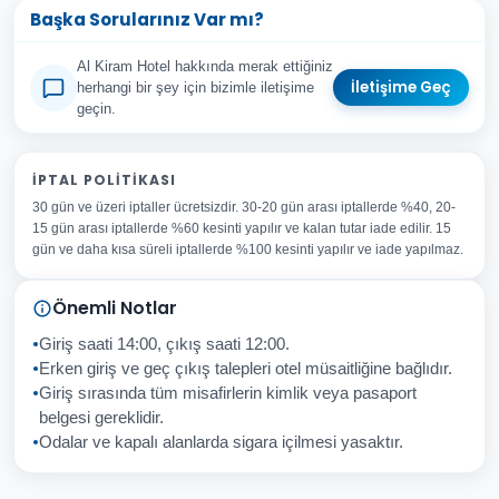
Başka Sorularınız Var mı?
Al Kiram Hotel hakkında merak ettiğiniz
İletişime Geç
herhangi bir şey için bizimle iletişime
geçin.
Adınız Soyadınız
İPTAL POLITIKASI
30 gün ve üzeri iptaller ücretsizdir. 30-20 gün arası iptallerde %40, 20-
E-posta Adresiniz
15 gün arası iptallerde %60 kesinti yapılır ve kalan tutar iade edilir. 15
Konu
gün ve daha kısa süreli iptallerde %100 kesinti yapılır ve iade yapılmaz.
Sorunuz
Önemli Notlar
Giriş saati 14:00, çıkış saati 12:00.
Erken giriş ve geç çıkış talepleri otel müsaitliğine bağlıdır.
Giriş sırasında tüm misafirlerin kimlik veya pasaport
İptal
Gönder
belgesi gereklidir.
Odalar ve kapalı alanlarda sigara içilmesi yasaktır.