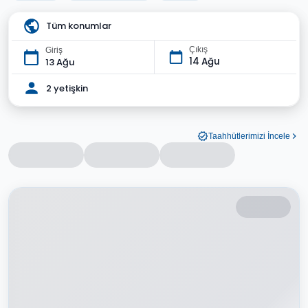
Tüm konumlar
Çıkış
Giriş
14 Ağu
13 Ağu
2 yetişkin
Taahhütlerimizi İncele