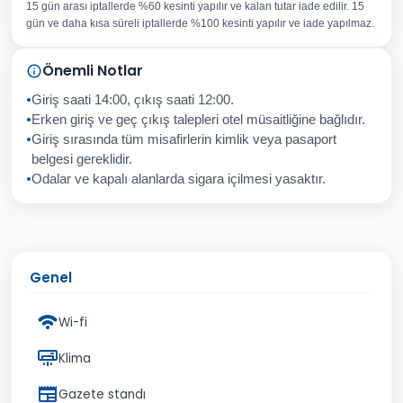
15 gün arası iptallerde %60 kesinti yapılır ve kalan tutar iade edilir. 15
Konu
gün ve daha kısa süreli iptallerde %100 kesinti yapılır ve iade yapılmaz.
Sorunuz
Önemli Notlar
Giriş saati 14:00, çıkış saati 12:00.
Erken giriş ve geç çıkış talepleri otel müsaitliğine bağlıdır.
Giriş sırasında tüm misafirlerin kimlik veya pasaport
İptal
Gönder
belgesi gereklidir.
Odalar ve kapalı alanlarda sigara içilmesi yasaktır.
Genel
Wi-fi
Klima
Gazete standı