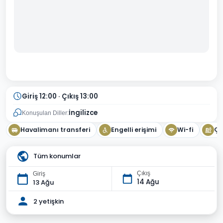
Giriş 12:00 · Çıkış 13:00
İngilizce
Konuşulan Diller:
Havalimanı transferi
Engelli erişimi
Wi-fi
Ço
Tüm konumlar
Çıkış
Giriş
14 Ağu
13 Ağu
2 yetişkin