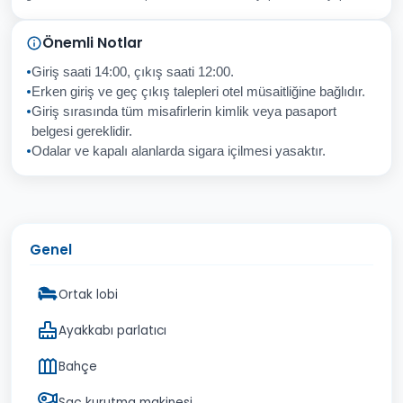
Sorunuz
Önemli Notlar
Giriş saati 14:00, çıkış saati 12:00.
Erken giriş ve geç çıkış talepleri otel müsaitliğine bağlıdır.
Giriş sırasında tüm misafirlerin kimlik veya pasaport
İptal
Gönder
belgesi gereklidir.
Odalar ve kapalı alanlarda sigara içilmesi yasaktır.
Genel
Ortak lobi
Ayakkabı parlatıcı
Bahçe
Saç kurutma makinesi