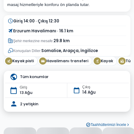
masaj hizmetleriyle konforu ön planda tutar.
Giriş 14:00 · Çıkış 12:30
Erzurum Havalimanı · 16.1 km
29.8 km
Şehir merkezine mesafe:
Somalice, Arapça, İngilizce
Konuşulan Diller:
Kayak pisti
Havalimanı transferi
Kayak
Tür
Tüm konumlar
Çıkış
Giriş
14 Ağu
13 Ağu
2 yetişkin
Taahhütlerimizi İncele