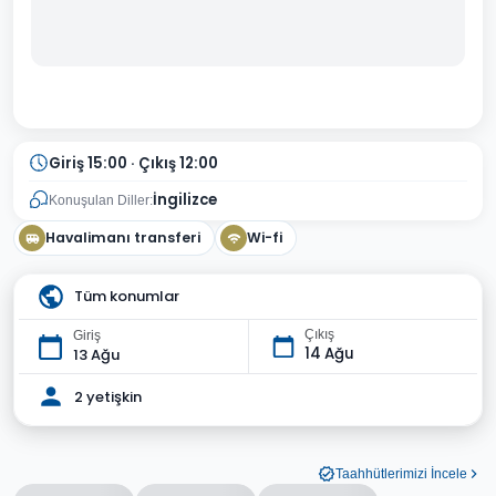
Giriş 15:00 · Çıkış 12:00
İngilizce
Konuşulan Diller:
Havalimanı transferi
Wi-fi
Tüm konumlar
Çıkış
Giriş
14 Ağu
13 Ağu
2 yetişkin
Taahhütlerimizi İncele