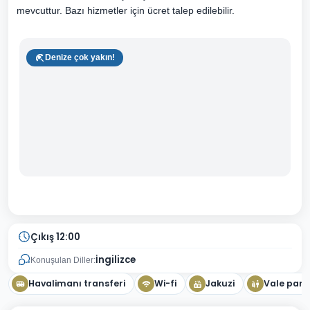
mevcuttur. Bazı hizmetler için ücret talep edilebilir.
Denize çok yakın!
Çıkış 12:00
İngilizce
Konuşulan Diller:
Havalimanı transferi
Wi-fi
Jakuzi
Vale park