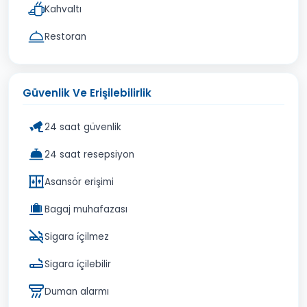
Kahvaltı
Restoran
Güvenlik Ve Erişilebilirlik
24 saat güvenlik
24 saat resepsiyon
Asansör erişimi
Bagaj muhafazası
Sigara i̇çilmez
Sigara i̇çilebilir
Duman alarmı