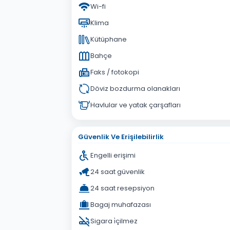
Wi-fi
Klima
Kütüphane
Bahçe
Faks / fotokopi
Döviz bozdurma olanakları
Havlular ve yatak çarşafları
Güvenlik Ve Erişilebilirlik
Engelli erişimi
24 saat güvenlik
24 saat resepsiyon
Bagaj muhafazası
Sigara i̇çilmez