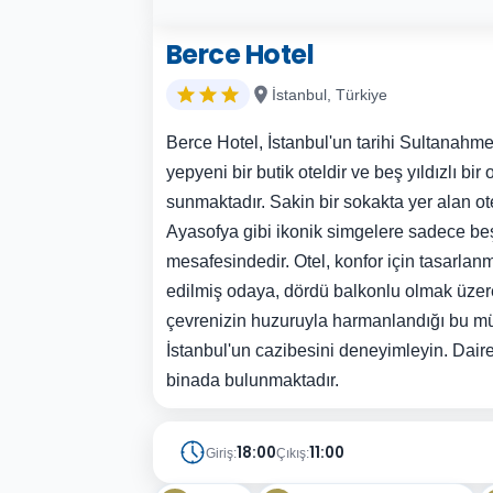
Berce Hotel
İstanbul, Türkiye
Berce Hotel, İstanbul'un tarihi Sultanahme
yepyeni bir butik oteldir ve beş yıldızlı bir 
sunmaktadır. Sakin bir sokakta yer alan o
Ayasofya gibi ikonik simgelere sadece be
mesafesindedir. Otel, konfor için tasarlan
edilmiş odaya, dördü balkonlu olmak üzere 
çevrenizin huzuruyla harmanlandığı bu
İstanbul'un cazibesini deneyimleyin. Daire
binada bulunmaktadır.
18:00
11:00
Giriş:
Çıkış: