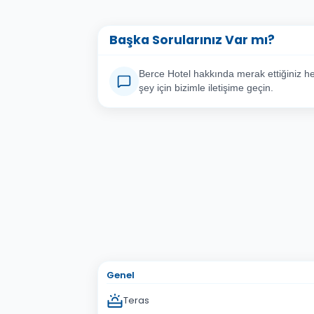
Başka Sorularınız Var mı?
Berce Hotel hakkında merak ettiğiniz he
şey için bizimle iletişime geçin.
Adınız Soyadınız
E-po
Konu
Sorunuz
Genel
Teras