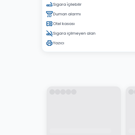
Sigara i̇çilebilir
Duman alarmı
Otel kasası
Sigara içilmeyen alan
Yazıcı