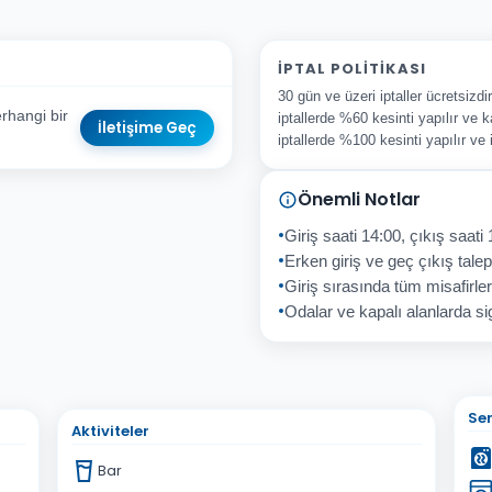
İPTAL POLITIKASI
30 gün ve üzeri iptaller ücretsizd
rhangi bir
iptallerde %60 kesinti yapılır ve k
İletişime Geç
iptallerde %100 kesinti yapılır ve
Önemli Notlar
sta Adresiniz
Giriş saati 14:00, çıkış saati 
Erken giriş ve geç çıkış talepl
Giriş sırasında tüm misafirler
Odalar ve kapalı alanlarda sig
İptal
Gönder
Ser
Aktiviteler
Bar