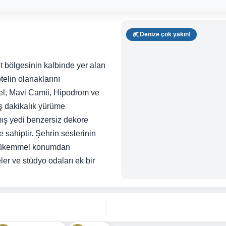
Denize çok yakın!
t bölgesinin kalbinde yer alan
otelin olanaklarını
tel, Mavi Camii, Hipodrom ve
ş dakikalık yürüme
mış yedi benzersiz dekore
sahiptir. Şehrin seslerinin
 mükemmel konumdan
ler ve stüdyo odaları ek bir