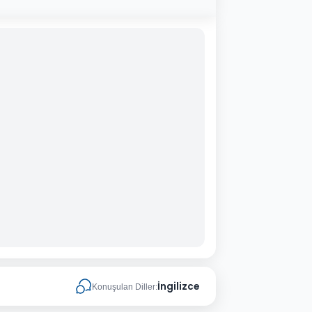
İngilizce
Konuşulan Diller: