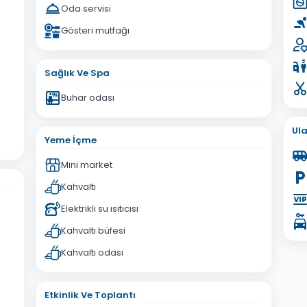
Oda servisi
Gösteri mutfağı
Sağlık Ve Spa
Buhar odası
Ul
Yeme İçme
Mini market
Kahvaltı
Elektrikli su ısıtıcısı
Kahvaltı büfesi
Kahvaltı odası
Etkinlik Ve Toplantı