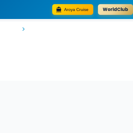
WorldClub
Aroya Cruise
Berce Hotel
İstanbul