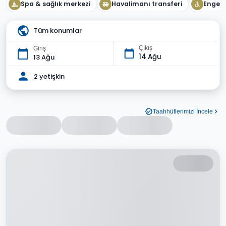
Spa & sağlık merkezi
Havalimanı transferi
Engelli
Tüm konumlar
Çıkış
Giriş
14 Ağu
13 Ağu
2 yetişkin
Taahhütlerimizi İncele