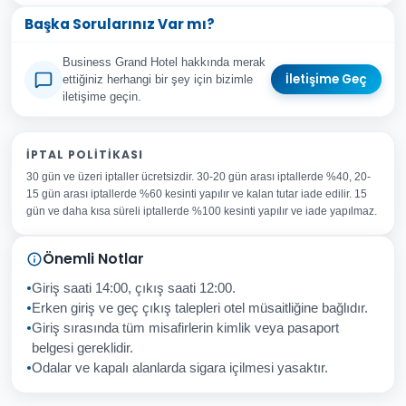
Başka Sorularınız Var mı?
Business Grand Hotel hakkında merak
İletişime Geç
ettiğiniz herhangi bir şey için bizimle
iletişime geçin.
Adınız Soyadınız
İPTAL POLITIKASI
30 gün ve üzeri iptaller ücretsizdir. 30-20 gün arası iptallerde %40, 20-
E-posta Adresiniz
15 gün arası iptallerde %60 kesinti yapılır ve kalan tutar iade edilir. 15
Konu
gün ve daha kısa süreli iptallerde %100 kesinti yapılır ve iade yapılmaz.
Sorunuz
Önemli Notlar
Giriş saati 14:00, çıkış saati 12:00.
Erken giriş ve geç çıkış talepleri otel müsaitliğine bağlıdır.
Giriş sırasında tüm misafirlerin kimlik veya pasaport
İptal
Gönder
belgesi gereklidir.
Odalar ve kapalı alanlarda sigara içilmesi yasaktır.