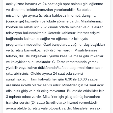
açık yüzme havuzu ve 24 saat açık spor salonu gibi eğlenme
ve dinlenme imkânlarımızdan yararlanabilir. Bu otelde
misafirler için ayrıca ücretsiz kablosuz İnternet, danışma
(concierge) hizmetleri ve lobide şömine vardır. Misafirlerimizin
konforu ve rahatı için 252 klimalı odada minibar ve düz ekran
televizyon bulunmaktadır. Ücretsiz kablosuz internet erişimi
bağlantıda kalmanızı sağlar ve eğlenceniz için uydu
programları mevcuttur. Özel banyolarda yağmur duş başlıkları
ve ücretsiz banyo/kozmetik ürünleri vardır. Misafirlerimize
telefon, dizüstü bilgisayar uyumlu kasa ve masa gibi imkânlar
ve kolaylıklar sunulmaktadır. C. Taste restoranında yemek
yiyebilir veya kahve dükkânında/kafede atıştırmalıkların tadını
çıkarabilirsiniz. Otelde ayrıca 24 saat oda servisi
sunulmaktadır. Tam kahvaltı her gün 6:30 ile 10:30 saatleri
arasında ücretli olarak servis edilir. Misafirler için 24 saat açık
ofis, hızlı giriş ve hızlı çıkış mevcuttur. Bu otelde etkinlikler için
3 toplantı odası vardır. Misafirler için gidiş-dönüş havaalanı
transfer servisi (24 saat) ücretli olarak hizmet vermektedir,
ayrıca otelde ücretsiz vale otopark vardır. Mesafeler en yakın