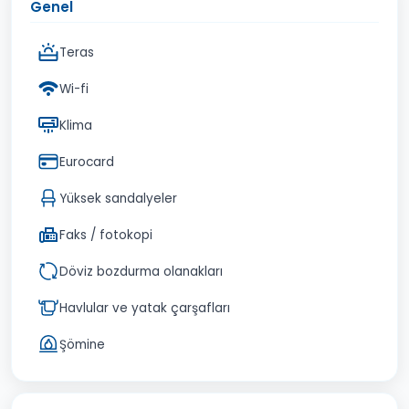
Genel
Teras
Wi-fi
Klima
Eurocard
Yüksek sandalyeler
Faks / fotokopi
Döviz bozdurma olanakları
Havlular ve yatak çarşafları
Şömine