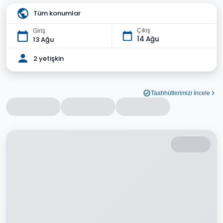
Tüm konumlar
Çıkış
Giriş
14 Ağu
13 Ağu
2 yetişkin
Taahhütlerimizi İncele