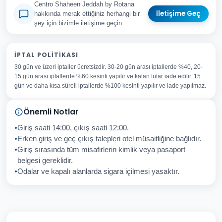
Centro Shaheen Jeddah by Rotana
İletişime Geç
hakkında merak ettiğiniz herhangi bir
şey için bizimle iletişime geçin.
Adınız Soyadınız
İPTAL POLITIKASI
30 gün ve üzeri iptaller ücretsizdir. 30-20 gün arası iptallerde %40, 20-
E-posta Adresiniz
15 gün arası iptallerde %60 kesinti yapılır ve kalan tutar iade edilir. 15
Konu
gün ve daha kısa süreli iptallerde %100 kesinti yapılır ve iade yapılmaz.
Sorunuz
Önemli Notlar
Giriş saati 14:00, çıkış saati 12:00.
Erken giriş ve geç çıkış talepleri otel müsaitliğine bağlıdır.
Giriş sırasında tüm misafirlerin kimlik veya pasaport
İptal
Gönder
belgesi gereklidir.
Odalar ve kapalı alanlarda sigara içilmesi yasaktır.