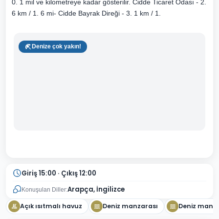
0. 1 mil ve kilometreye kadar gösterilir. Cidde Ticaret Odası - 2.
6 km / 1. 6 mi- Cidde Bayrak Direği - 3. 1 km / 1.
Denize çok yakın!
Giriş 15:00 · Çıkış 12:00
Arapça, İngilizce
Konuşulan Diller:
Açık ısıtmalı havuz
Deniz manzarası
Deniz manza