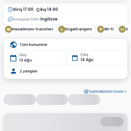
Giriş 17:00 · Çıkış 14:00
İngilizce
Konuşulan Diller:
Havalimanı transferi
Engelli erişimi
Wi-fi
Sp
Tüm konumlar
Çıkış
Giriş
14 Ağu
13 Ağu
2 yetişkin
Taahhütlerimizi İncele