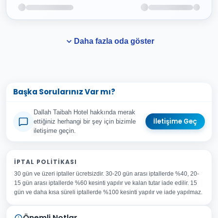
Daha fazla oda göster
Başka Sorularınız Var mı?
Dallah Taibah Hotel hakkında merak
İletişime Geç
ettiğiniz herhangi bir şey için bizimle
iletişime geçin.
Adınız Soyadınız
İPTAL POLITIKASI
30 gün ve üzeri iptaller ücretsizdir. 30-20 gün arası iptallerde %40, 20-
E-posta Adresiniz
15 gün arası iptallerde %60 kesinti yapılır ve kalan tutar iade edilir. 15
Konu
gün ve daha kısa süreli iptallerde %100 kesinti yapılır ve iade yapılmaz.
Sorunuz
Önemli Notlar