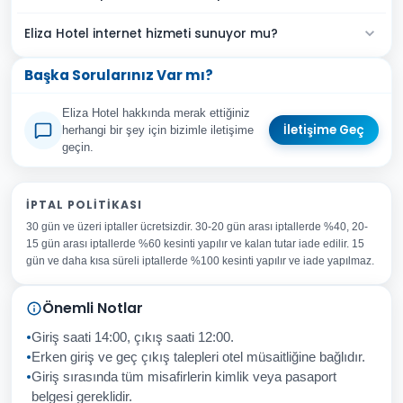
Eliza Hotel internet hizmeti sunuyor mu?
Başka Sorularınız Var mı?
Eliza Hotel hakkında merak ettiğiniz
İletişime Geç
herhangi bir şey için bizimle iletişime
geçin.
Adınız Soyadınız
İPTAL POLITIKASI
30 gün ve üzeri iptaller ücretsizdir. 30-20 gün arası iptallerde %40, 20-
E-posta Adresiniz
15 gün arası iptallerde %60 kesinti yapılır ve kalan tutar iade edilir. 15
Konu
gün ve daha kısa süreli iptallerde %100 kesinti yapılır ve iade yapılmaz.
Sorunuz
Önemli Notlar
Giriş saati 14:00, çıkış saati 12:00.
Erken giriş ve geç çıkış talepleri otel müsaitliğine bağlıdır.
Giriş sırasında tüm misafirlerin kimlik veya pasaport
İptal
Gönder
belgesi gereklidir.