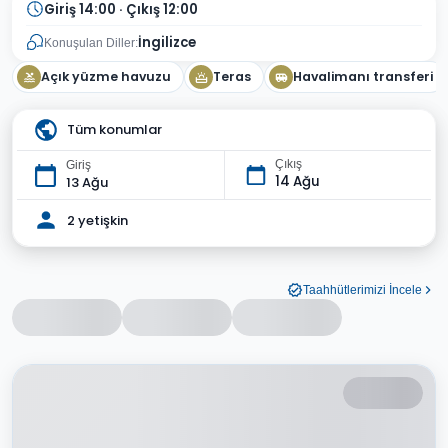
Giriş 14:00 · Çıkış 12:00
İngilizce
Konuşulan Diller:
Açık yüzme havuzu
Teras
Havalimanı transferi
Tüm konumlar
Çıkış
Giriş
14 Ağu
13 Ağu
2 yetişkin
Taahhütlerimizi İncele