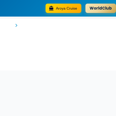
WorldClub
Aroya Cruise
Elva Bungalov
Rize