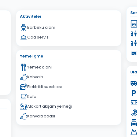
sta Adresiniz
Ser
Aktiviteler
Barbekü alanı
Oda servisi
İptal
Gönder
Yeme İçme
Yemek alanı
Ul
Kahvaltı
Elektrikli su ısıtıcısı
Kafe
Alakart akşam yemeği
Kahvaltı odası