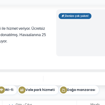
Denize çok yakın!
ile hizmet veriyor. Ücretsiz
la donatılmış. Havaalanına 25
uyor.
Wi-fi
Vale park hizmeti
Doğa manzarası
Giriş - Çıkış
Misafir