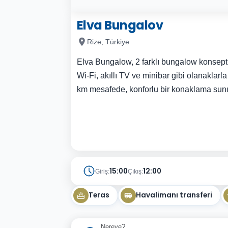
Elva Bungalov
Rize, Türkiye
Elva Bungalow, 2 farklı bungalow konsepti 
Wi-Fi, akıllı TV ve minibar gibi olanaklar
km mesafede, konforlu bir konaklama sun
15:00
12:00
Giriş:
Çıkış:
Teras
Havalimanı transferi
Nereye?