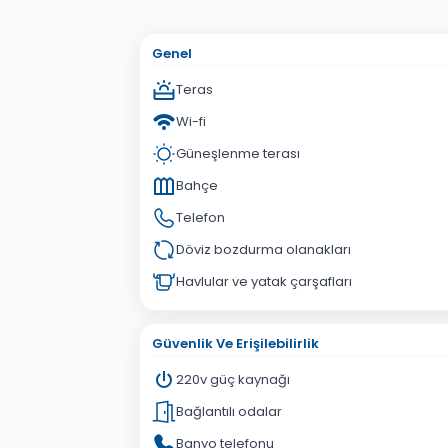
Adınız Soyadınız
E-po
Konu
Genel
Sorunuz
Teras
Wi-fi
Güneşlenme terası
Bahçe
Telefon
Döviz bozdurma olanakları
Havlular ve yatak çarşafları
Güvenlik Ve Erişilebilirlik
220v güç kaynağı
Bağlantılı odalar
Banyo telefonu