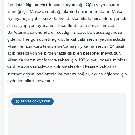
ücretsiz bölge servisi ile çocuk oyuncağı. Öğle veya akşam
yemeği için Malezya mutfağı alanında uzman restoran Makan
Nyonya uğrayabilirsiniz. Kahve dükkânı/kafe misafirlere yemek
servisi yapıyor, ayrıca belirli saatlerde oda servisi mevcut.
Bar/oturma salonunda en sevdiğiniz içecekle susuzluğunuzu
giderin. Her gün ücretli açık büfe kahvaltı servisi yapılmaktadır.
Misafirler için kuru temizleme/çamaşır yıkama servisi, 24 saat
açık resepsiyon ve birden fazla dil bilen personel mevcuttur.
Misafirlerimizin konforu ve rahatı için 196 klimalı odada minibar
ve düz ekran televizyon bulunmaktadır. Ücretsiz kablosuz
internet erişimi bağlantıda kalmanızı sağlar, ayrıca eğlence için
uydu kanalları mevcuttur.
Denize çok yakın!