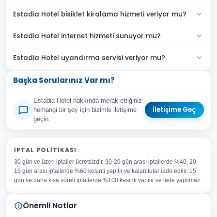
Estadia Hotel bisiklet kiralama hizmeti veriyor mu?
Estadia Hotel internet hizmeti sunuyor mu?
Estadia Hotel uyandırma servisi veriyor mu?
Başka Sorularınız Var mı?
Estadia Hotel hakkında merak ettiğiniz
İletişime Geç
herhangi bir şey için bizimle iletişime
geçin.
Adınız Soyadınız
İPTAL POLITIKASI
30 gün ve üzeri iptaller ücretsizdir. 30-20 gün arası iptallerde %40, 20-
E-posta Adresiniz
15 gün arası iptallerde %60 kesinti yapılır ve kalan tutar iade edilir. 15
Konu
gün ve daha kısa süreli iptallerde %100 kesinti yapılır ve iade yapılmaz.
Sorunuz
Önemli Notlar