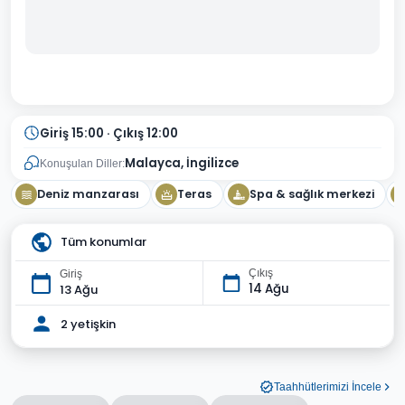
Giriş 15:00 · Çıkış 12:00
Malayca, İngilizce
Konuşulan Diller:
Deniz manzarası
Teras
Spa & sağlık merkezi
Tüm konumlar
Çıkış
Giriş
14 Ağu
13 Ağu
2 yetişkin
Taahhütlerimizi İncele