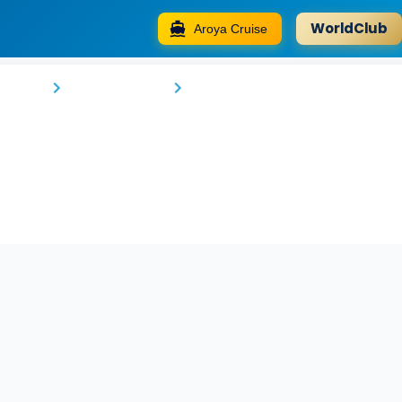
WorldClub
Aroya Cruise
Favor Hotel
Selatan
Kota Makassar