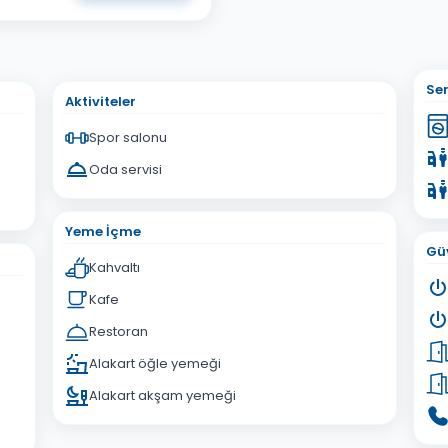
sta Adresiniz
Ser
Aktiviteler
Spor salonu
Oda servisi
İptal
Gönder
Yeme İçme
Güv
Kahvaltı
Kafe
Restoran
Alakart öğle yemeği
Alakart akşam yemeği