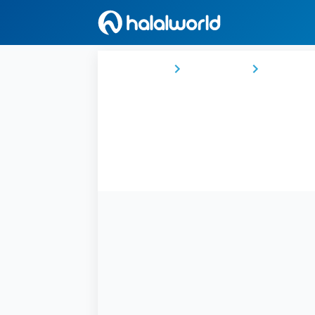
Ana Sayfa
Endonezya
Sulawesi 