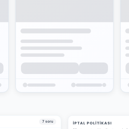
7
soru
İPTAL POLITIKASI