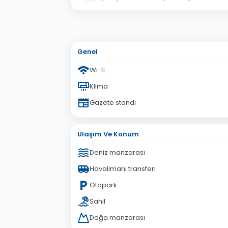
Adınız Soyadınız
E-po
Konu
Genel
Sorunuz
Wi-fi
Klima
Gazete standı
Ulaşım Ve Konum
Deniz manzarası
Havalimanı transferi
Otopark
Sahil
Doğa manzarası