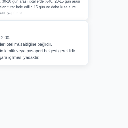
ir. 30-20 gün arası iptallerde %40, 20-15 gün arası
alan tutar iade edilir. 15 gün ve daha kısa süreli
 iade yapılmaz.
12:00.
eri otel müsaitliğine bağlıdır.
in kimlik veya pasaport belgesi gereklidir.
ara içilmesi yasaktır.