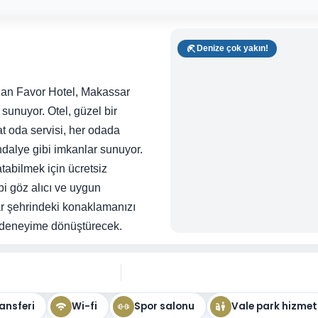
Denize çok yakın!
an Favor Hotel, Makassar
 sunuyor. Otel, güzel bir
 oda servisi, her odada
andalye gibi imkanlar sunuyor.
tabilmek için ücretsiz
bi göz alıcı ve uygun
r şehrindeki konaklamanızı
 deneyime dönüştürecek.
ansferi
Wi-fi
Spor salonu
Vale park hizmet