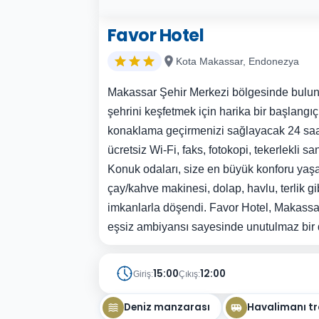
Favor Hotel
Kota Makassar, Endonezya
Makassar Şehir Merkezi bölgesinde bulun
şehrini keşfetmek için harika bir başlangıç
konaklama geçirmenizi sağlayacak 24 saat
ücretsiz Wi-Fi, faks, fotokopi, tekerlekli s
Konuk odaları, size en büyük konforu yaşa
çay/kahve makinesi, dolap, havlu, terlik gi
imkanlarla döşendi. Favor Hotel, Makassa
eşsiz ambiyansı sayesinde unutulmaz bir
15:00
12:00
Giriş:
Çıkış:
Deniz manzarası
Havalimanı tr