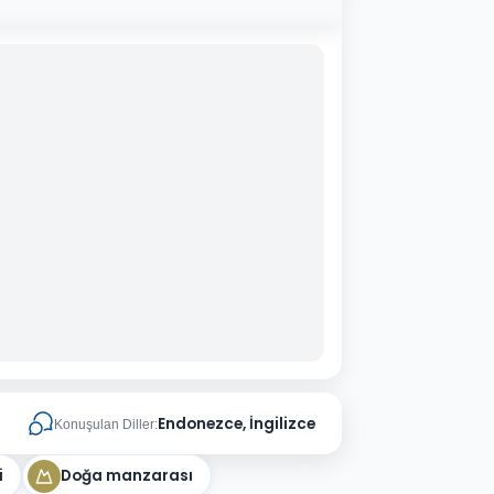
Endonezce, İngilizce
Konuşulan Diller:
i
Doğa manzarası