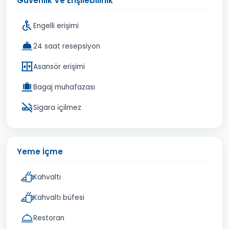
Güvenlik Ve Erişilebilirlik
Engelli erişimi
24 saat resepsiyon
Asansör erişimi
Bagaj muhafazası
Sigara i̇çilmez
Yeme İçme
Kahvaltı
Kahvaltı büfesi
Restoran