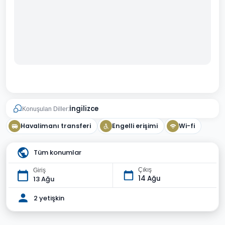
İngilizce
Konuşulan Diller:
Havalimanı transferi
Engelli erişimi
Wi-fi
Tüm konumlar
Çıkış
Giriş
14 Ağu
13 Ağu
2 yetişkin