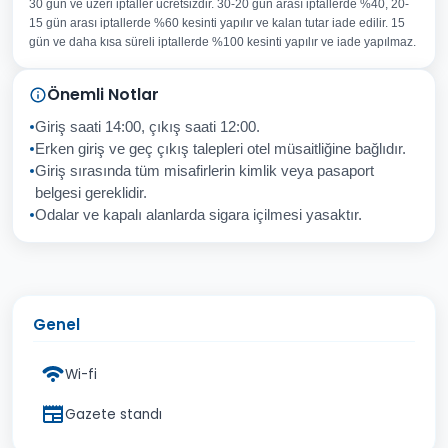
30 gün ve üzeri iptaller ücretsizdir. 30-20 gün arası iptallerde %40, 20-
E-posta Adresiniz
15 gün arası iptallerde %60 kesinti yapılır ve kalan tutar iade edilir. 15
Konu
gün ve daha kısa süreli iptallerde %100 kesinti yapılır ve iade yapılmaz.
Sorunuz
Önemli Notlar
Giriş saati 14:00, çıkış saati 12:00.
Erken giriş ve geç çıkış talepleri otel müsaitliğine bağlıdır.
Giriş sırasında tüm misafirlerin kimlik veya pasaport
İptal
Gönder
belgesi gereklidir.
Odalar ve kapalı alanlarda sigara içilmesi yasaktır.
Genel
Wi-fi
Gazete standı