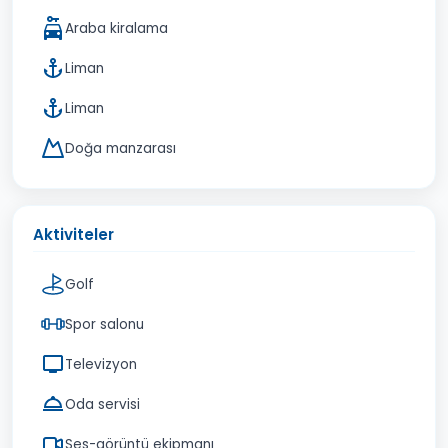
Araba kiralama
Liman
Liman
Doğa manzarası
Aktiviteler
Golf
Spor salonu
Televizyon
Oda servisi
Ses-görüntü ekipmanı