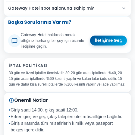
Gateway Hotel spor salonuna sahip mi?
Başka Sorularınız Var mı?
Gateway Hotel hakkında merak
İletişime Geç
ettiğiniz herhangi bir şey için bizimle
iletişime geçin.
Adınız Soyadınız
İPTAL POLITIKASI
30 gün ve üzeri iptaller ücretsizdir. 30-20 gün arası iptallerde %40, 20-
E-posta Adresiniz
15 gün arası iptallerde %60 kesinti yapılır ve kalan tutar iade edilir. 15
Konu
gün ve daha kısa süreli iptallerde %100 kesinti yapılır ve iade yapılmaz.
Sorunuz
Önemli Notlar
Giriş saati 14:00, çıkış saati 12:00.
Erken giriş ve geç çıkış talepleri otel müsaitliğine bağlıdır.
Giriş sırasında tüm misafirlerin kimlik veya pasaport
İptal
Gönder
belgesi gereklidir.