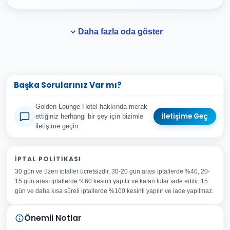
Daha fazla oda göster
Başka Sorularınız Var mı?
Golden Lounge Hotel hakkında merak
İletişime Geç
ettiğiniz herhangi bir şey için bizimle
iletişime geçin.
Adınız Soyadınız
İPTAL POLITIKASI
30 gün ve üzeri iptaller ücretsizdir. 30-20 gün arası iptallerde %40, 20-
E-posta Adresiniz
15 gün arası iptallerde %60 kesinti yapılır ve kalan tutar iade edilir. 15
Konu
gün ve daha kısa süreli iptallerde %100 kesinti yapılır ve iade yapılmaz.
Sorunuz
Önemli Notlar