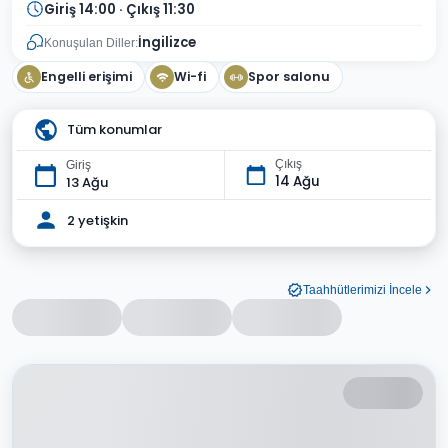
Giriş 14:00 · Çıkış 11:30
İngilizce
Konuşulan Diller:
Engelli erişimi
Wi-fi
Spor salonu
Tüm konumlar
Çıkış
Giriş
14 Ağu
13 Ağu
2 yetişkin
Taahhütlerimizi İncele