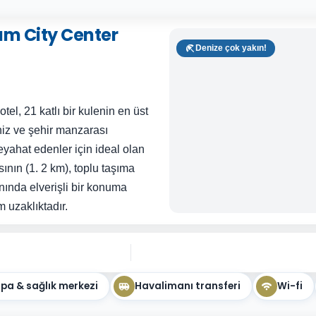
am City Center
Denize çok yakın!
tel, 21 katlı bir kulenin en üst
iz ve şehir manzarası
yahat edenler için ideal olan
sının (1. 2 km), toplu taşıma
ınında elverişli bir konuma
m uzaklıktadır.
pa & sağlık merkezi
Havalimanı transferi
Wi-fi