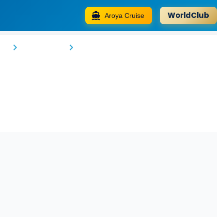
WorldClub
Aroya Cruise
Golden Tulip Dar Es Salaam City Center
am
Darüsselam