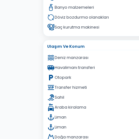
Banyo malzemeleri
Döviz bozdurma olanakları
Saç kurutma makinesi
Ulaşım Ve Konum
Deniz manzarası
Havalimanı transferi
Otopark
Transfer hizmeti
Sahil
Araba kiralama
Liman
Liman
Doğa manzarası