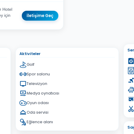
r Hotel
İletişime Geç
y için
sta Adresiniz
Ser
Aktiviteler
Golf
Spor salonu
Televizyon
İptal
Gönder
Medya oynatıcısı
Oyun odası
Oda servisi
Eğlence alanı
Sağ