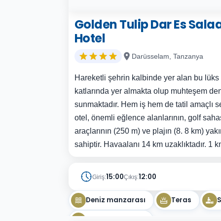
Golden Tulip Dar Es Sala
Hotel
Darüsselam, Tanzanya
Hareketli şehrin kalbinde yer alan bu lüks o
katlarında yer almakta olup muhteşem den
sunmaktadır. Hem iş hem de tatil amaçlı se
otel, önemli eğlence alanlarının, golf saha
araçlarının (250 m) ve plajın (8. 8 km) yak
sahiptir. Havaalanı 14 km uzaklıktadır. 1 k
15:00
12:00
Giriş:
Çıkış:
Deniz manzarası
Teras
S
Doğa manzarası