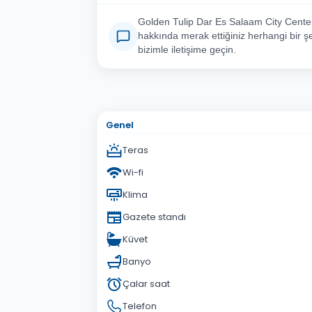
Golden Tulip Dar Es Salaam City Cente
hakkında merak ettiğiniz herhangi bir şe
bizimle iletişime geçin.
Adınız Soyadınız
E-po
Konu
Genel
Sorunuz
Teras
Wi-fi
Klima
Gazete standı
Küvet
Banyo
Çalar saat
Telefon