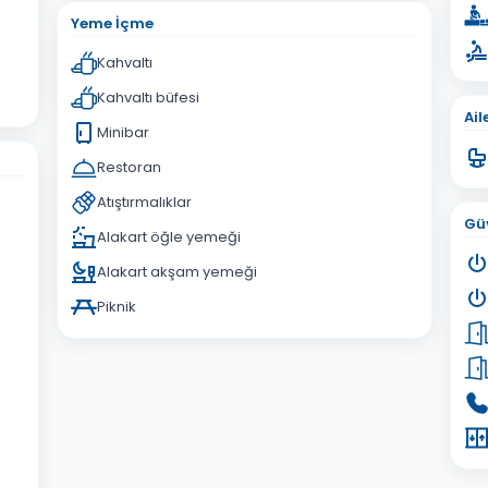
Yeme İçme
Kahvaltı
Kahvaltı büfesi
Ail
Minibar
Restoran
Atıştırmalıklar
Güv
Alakart öğle yemeği
Alakart akşam yemeği
Piknik