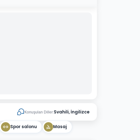
Svahili, İngilizce
Konuşulan Diller:
Spor salonu
Masaj