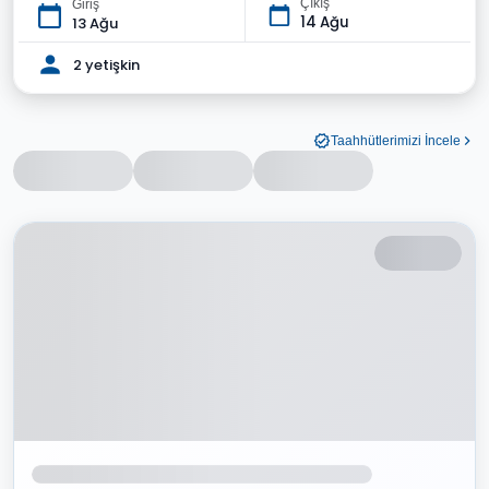
Çıkış
Giriş
14 Ağu
13 Ağu
2 yetişkin
Taahhütlerimizi İncele