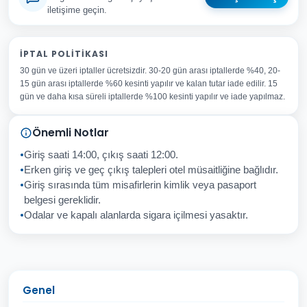
iletişime geçin.
Adınız Soyadınız
İPTAL POLITIKASI
30 gün ve üzeri iptaller ücretsizdir. 30-20 gün arası iptallerde %40, 20-
E-posta Adresiniz
15 gün arası iptallerde %60 kesinti yapılır ve kalan tutar iade edilir. 15
Konu
gün ve daha kısa süreli iptallerde %100 kesinti yapılır ve iade yapılmaz.
Sorunuz
Önemli Notlar
Giriş saati 14:00, çıkış saati 12:00.
Erken giriş ve geç çıkış talepleri otel müsaitliğine bağlıdır.
Giriş sırasında tüm misafirlerin kimlik veya pasaport
İptal
Gönder
belgesi gereklidir.
Odalar ve kapalı alanlarda sigara içilmesi yasaktır.
Genel