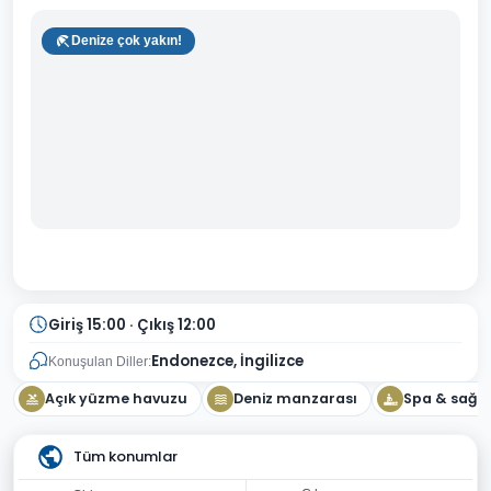
Denize çok yakın!
Giriş 15:00 · Çıkış 12:00
Endonezce, İngilizce
Konuşulan Diller:
Açık yüzme havuzu
Deniz manzarası
Spa & sağlı
Tüm konumlar