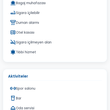
Bagaj muhafazası
Sigara i̇çilebilir
Duman alarmı
Otel kasası
Sigara içilmeyen alan
Tıbbi hizmet
Aktiviteler
Spor salonu
Bar
Oda servisi