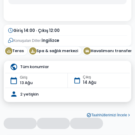
Giriş 14:00 · Çıkış 12:00
İngilizce
Konuşulan Diller:
Teras
Spa & sağlık merkezi
Havalimanı transferi
Tüm konumlar
Çıkış
Giriş
14 Ağu
13 Ağu
2 yetişkin
Taahhütlerimizi İncele