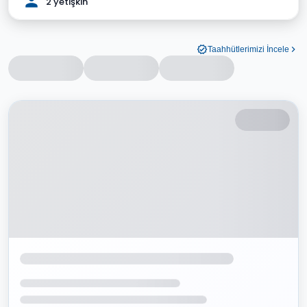
2 yetişkin
Taahhütlerimizi İncele