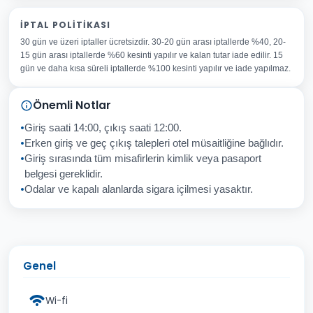
Adınız Soyadınız
İPTAL POLITIKASI
30 gün ve üzeri iptaller ücretsizdir. 30-20 gün arası iptallerde %40, 20-
E-posta Adresiniz
15 gün arası iptallerde %60 kesinti yapılır ve kalan tutar iade edilir. 15
Konu
gün ve daha kısa süreli iptallerde %100 kesinti yapılır ve iade yapılmaz.
Sorunuz
Önemli Notlar
Giriş saati 14:00, çıkış saati 12:00.
Erken giriş ve geç çıkış talepleri otel müsaitliğine bağlıdır.
Giriş sırasında tüm misafirlerin kimlik veya pasaport
İptal
Gönder
belgesi gereklidir.
Odalar ve kapalı alanlarda sigara içilmesi yasaktır.
Genel
Wi-fi