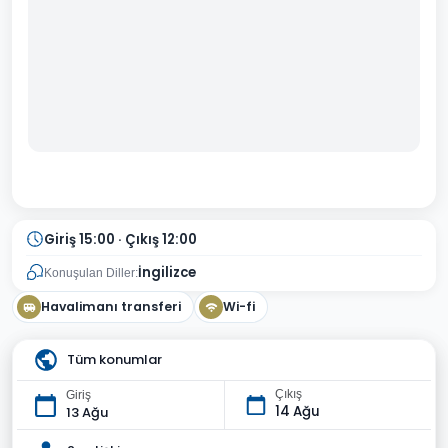
Giriş 15:00 · Çıkış 12:00
İngilizce
Konuşulan Diller:
Havalimanı transferi
Wi-fi
Tüm konumlar
Çıkış
Giriş
14 Ağu
13 Ağu