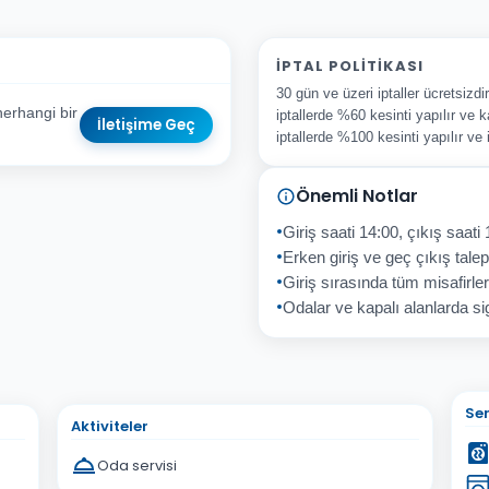
İPTAL POLITIKASI
30 gün ve üzeri iptaller ücretsizd
herhangi bir
iptallerde %60 kesinti yapılır ve k
İletişime Geç
iptallerde %100 kesinti yapılır ve
Önemli Notlar
sta Adresiniz
Giriş saati 14:00, çıkış saati 
Erken giriş ve geç çıkış talepl
Giriş sırasında tüm misafirler
Odalar ve kapalı alanlarda sig
İptal
Gönder
Ser
Aktiviteler
Oda servisi