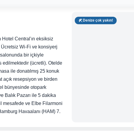
Denize çok yakın!
Hotel Central'ın eksiksiz
 Ücretsiz Wi-Fi ve konsiyerj
 salonunda bir içkiyle
 edilmektedir (ücretli). Otelde
masa ile donatılmış 25 konuk
at açık resepsiyon ve birden
Otel bünyesinde otopark
 ve Balık Pazarı ile 5 dakika
il mesafede ve Elbe Filarmoni
. Hamburg Havaalanı (HAM) 7.