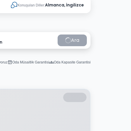
Almanca, İngilizce
Konuşulan Diller:
Ara
in
iyoruz
Oda Müsaitlik Garantisi
Oda Kapasite Garantisi