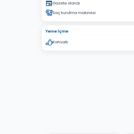
Gazete standı
Saç kurutma makinesi
Yeme İçme
Kahvaltı