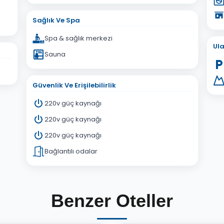
Sağlık Ve Spa
Spa & sağlık merkezi
Ul
Sauna
Güvenlik Ve Erişilebilirlik
220v güç kaynağı
220v güç kaynağı
220v güç kaynağı
Bağlantılı odalar
Benzer Oteller