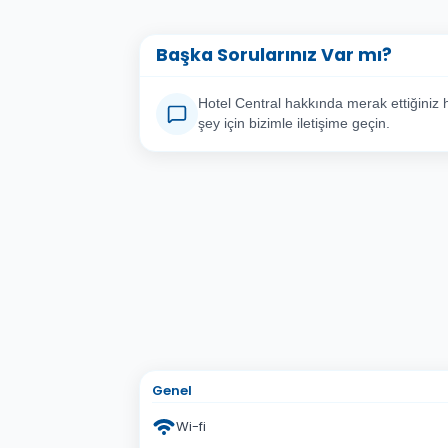
Başka Sorularınız Var mı?
Hotel Central hakkında merak ettiğiniz 
şey için bizimle iletişime geçin.
Adınız Soyadınız
E-po
Konu
Sorunuz
Genel
Wi-fi