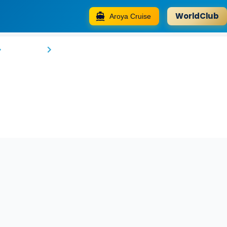
WorldClub
Aroya Cruise
Hotel Central
Hamburg