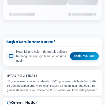
Başka Sorularınız Var mı?
Hotel Milano hakkında merak ettiğiniz
İletişime Geç
herhangi bir şey için bizimle iletişime
geçin.
Adınız Soyadınız
İPTAL POLITIKASI
30 gün ve üzeri iptaller ücretsizdir. 30-20 gün arası iptallerde %40, 20-
E-posta Adresiniz
15 gün arası iptallerde %60 kesinti yapılır ve kalan tutar iade edilir. 15
Konu
gün ve daha kısa süreli iptallerde %100 kesinti yapılır ve iade yapılmaz.
Sorunuz
Önemli Notlar