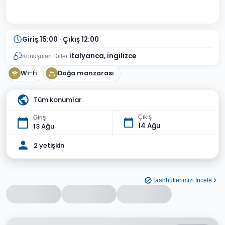
Giriş 15:00 · Çıkış 12:00
İtalyanca, İngilizce
Konuşulan Diller:
Wi-fi
Doğa manzarası
Tüm konumlar
Çıkış
Giriş
14 Ağu
13 Ağu
2 yetişkin
Taahhütlerimizi İncele