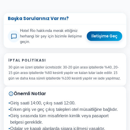
Başka Sorularınız Var mı?
Hotel Rio hakkında merak ettiğiniz
İletişime Geç
herhangi bir şey için bizimle iletişime
geçin.
Adınız Soyadınız
İPTAL POLITIKASI
30 gün ve üzeri iptaller ücretsizdir. 30-20 gün arası iptallerde %40, 20-
E-posta Adresiniz
15 gün arası iptallerde %60 kesinti yapılır ve kalan tutar iade edilir. 15
Konu
gün ve daha kısa süreli iptallerde %100 kesinti yapılır ve iade yapılmaz.
Sorunuz
Önemli Notlar
Giriş saati 14:00, çıkış saati 12:00.
Erken giriş ve geç çıkış talepleri otel müsaitliğine bağlıdır.
Giriş sırasında tüm misafirlerin kimlik veya pasaport
İptal
Gönder
belgesi gereklidir.
Odalar ve kapalı alanlarda sigara içilmesi yasaktır.