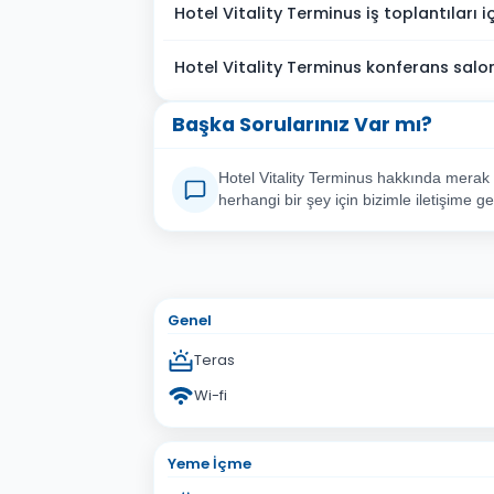
Hotel Vitality Terminus iş toplantıları 
Hotel Vitality Terminus konferans salo
Başka Sorularınız Var mı?
Hotel Vitality Terminus hakkında merak e
herhangi bir şey için bizimle iletişime ge
Adınız Soyadınız
E-po
Konu
Genel
Sorunuz
Teras
Wi-fi
Yeme İçme