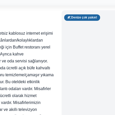
Denize çok yakın!
tsiz kablosuz internet erişimi
kânlardan/kolaylıklardan
 için Buffet restoranı yerel
 Ayrıca kahve
 ve oda servisi sağlanıyor.
da ücretli açık büfe kahvaltı
, kuru temizleme/çamaşır yıkama
r. Bu oteldeki etkinlik
ntı odaları vardır. Misafirler
ücretli olarak hizmet
vardır. Misafirlerimizin
r ve akıllı televizyon