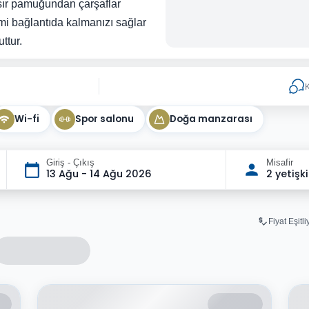
ısır pamuğundan çarşaflar
imi bağlantıda kalmanızı sağlar
ttur.
K
Wi-fi
Spor salonu
Doğa manzarası
Giriş - Çıkış
Misafir
13 Ağu - 14 Ağu 2026
2 yetişk
Fiyat Eşitl