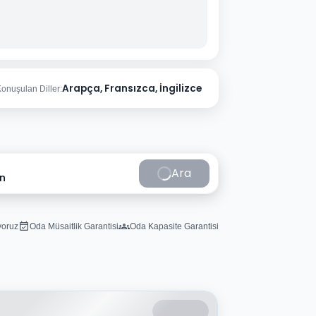
Arapça, Fransızca, İngilizce
onuşulan Diller:
Ara
in
iyoruz
Oda Müsaitlik Garantisi
Oda Kapasite Garantisi