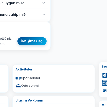
için uygun mu?
nuna sahip mi?
ttiğiniz
İletişime Geç
çin.
sta Adresiniz
Ser
Aktiviteler
Spor salonu
Oda servisi
İptal
Gönder
Ulaşım Ve Konum
Güv