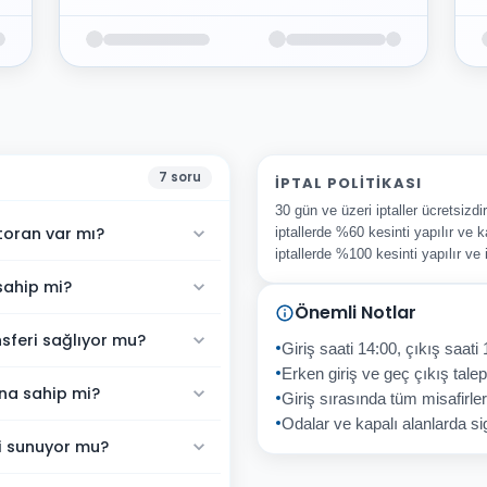
7
soru
İPTAL POLITIKASI
30 gün ve üzeri iptaller ücretsizd
toran var mı?
iptallerde %60 kesinti yapılır ve k
iptallerde %100 kesinti yapılır ve
sahip mi?
Önemli Notlar
sferi sağlıyor mu?
Giriş saati 14:00, çıkış saati 
Erken giriş ve geç çıkış talepl
na sahip mi?
Giriş sırasında tüm misafirler
Odalar ve kapalı alanlarda sig
ti sunuyor mu?