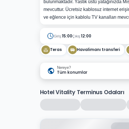
bulunmaktadır. Yastık üstü yatağınızda M
mevcuttur. Ücretsiz kablosuz internet eriş
ve eğlence için kablolu TV kanalları mevcu
15:00
12:00
Giriş:
Çıkış:
Teras
Havalimanı transferi
Nereye?
Tüm konumlar
Hotel Vitality Terminus Odaları