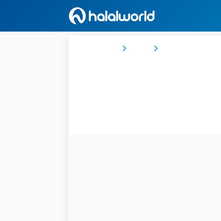
Ana Sayfa
Fas
Rabat-Salé-Kénit