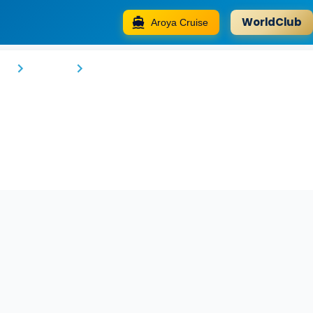
WorldClub
Aroya Cruise
Hotel Vitality Terminus
ra
Kenitra