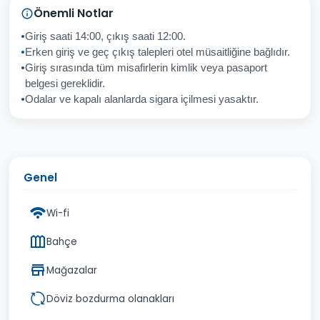
Sorunuz
Önemli Notlar
Giriş saati 14:00, çıkış saati 12:00.
Erken giriş ve geç çıkış talepleri otel müsaitliğine bağlıdır.
Giriş sırasında tüm misafirlerin kimlik veya pasaport
İptal
Gönder
belgesi gereklidir.
Odalar ve kapalı alanlarda sigara içilmesi yasaktır.
Genel
Wi-fi
Bahçe
Mağazalar
Döviz bozdurma olanakları