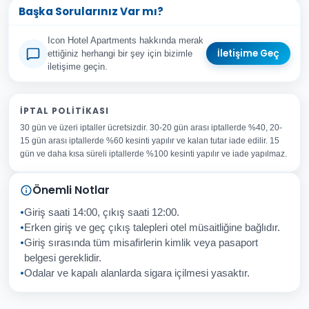
Başka Sorularınız Var mı?
Icon Hotel Apartments hakkında merak
İletişime Geç
ettiğiniz herhangi bir şey için bizimle
iletişime geçin.
Adınız Soyadınız
İPTAL POLITIKASI
30 gün ve üzeri iptaller ücretsizdir. 30-20 gün arası iptallerde %40, 20-
E-posta Adresiniz
15 gün arası iptallerde %60 kesinti yapılır ve kalan tutar iade edilir. 15
Konu
gün ve daha kısa süreli iptallerde %100 kesinti yapılır ve iade yapılmaz.
Sorunuz
Önemli Notlar
Giriş saati 14:00, çıkış saati 12:00.
Erken giriş ve geç çıkış talepleri otel müsaitliğine bağlıdır.
Giriş sırasında tüm misafirlerin kimlik veya pasaport
İptal
Gönder
belgesi gereklidir.
Odalar ve kapalı alanlarda sigara içilmesi yasaktır.