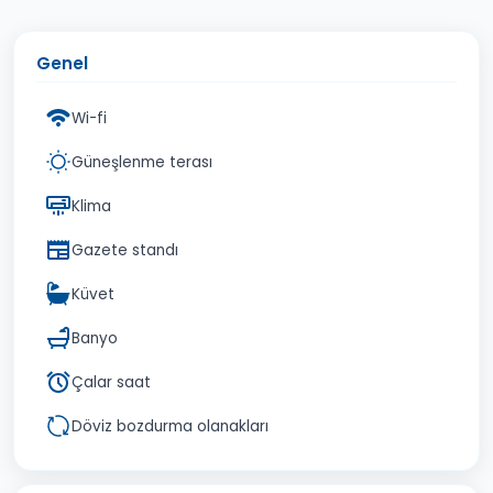
Genel
Wi-fi
Güneşlenme terası
Klima
Gazete standı
Küvet
Banyo
Çalar saat
Döviz bozdurma olanakları