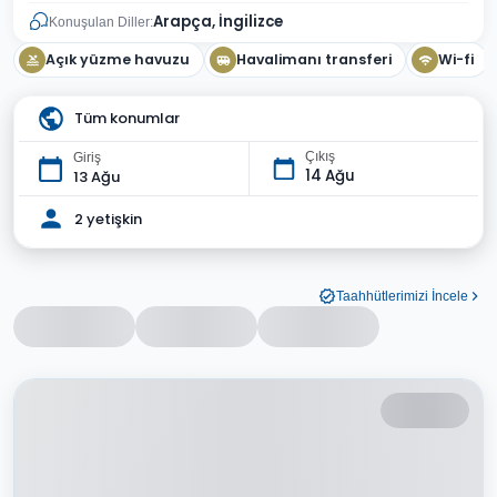
Arapça, İngilizce
Konuşulan Diller:
Açık yüzme havuzu
Havalimanı transferi
Wi-fi
Tüm konumlar
Çıkış
Giriş
14 Ağu
13 Ağu
2 yetişkin
Taahhütlerimizi İncele